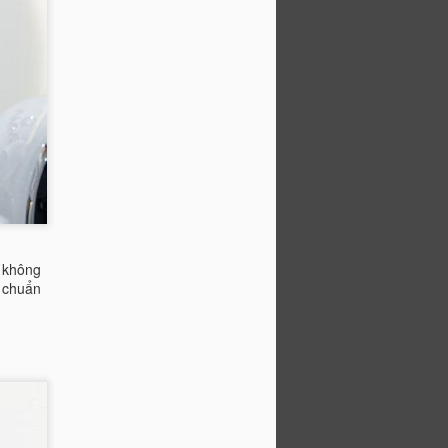
 không
g chuẩn