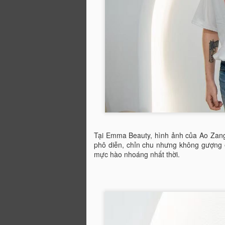
M
S
T
lạ
t
C
Tại Emma Beauty, hình ảnh của Ao Zang
S
phô diễn, chỉn chu nhưng không gượng é
t
F
mực hào nhoáng nhất thời.
G
v
t
tr
nh