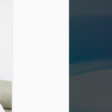
ôn ngữ thời trang tối giản với sắc beige
ng chiếc cà vạt mang hơi thở menswear
o nên một tổng thể vừa mạnh mẽ, vừa
ảnh của người phụ nữ biết cân bằng
nh vốn có.
ằm ở thần thái đầy chiều sâu. Ánh mắt
lùng, những chuyển động nhẹ nhàng
yn Si trở thành tâm điểm trong từng