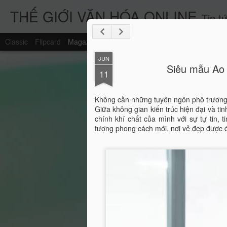
THẾ GIỚI VĂN HÓA ONLINE
Tin tứ
Classic
Flipcard
Magazine
Mosaic
Sidebar
Snapshot
Timesl
JUN
Siêu mẫu Ao 
11
Không cần những tuyên ngôn phô trương, 
Giữa không gian kiến trúc hiện đại và 
chính khí chất của mình với sự tự tin,
tượng phong cách mới, nơi vẻ đẹp được đ