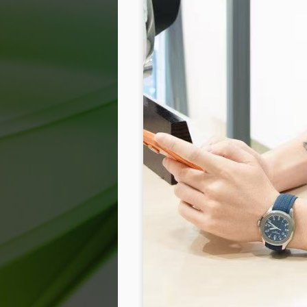
Quyn Si ghi dấu ấn
JUL
13
trên ấn phẩm quốc tế
Beauty Queen
Sau một thời gian vắng bóng,
Miss International Beauty Queen
2023 Quyn Si chính thức trở lại
khi xuất hiện trên ấn phẩm quốc
tế Beauty Queen với bộ ảnh mang
tinh thần thanh lịch và đầy chất
J
thơ.
Không lựa chọn hình ảnh sắc sảo
củ
hay hào nhoáng thường thấy,
v
Quyn Si chinh phục người xem
tr
bằng vẻ đẹp nhẹ nhàng, tự nhiên
cùng thần thái điềm tĩnh của một
người phụ nữ trưởng thành. Mỗi
khung hình đều tôn vinh sự tinh
tế, bản lĩnh và sức hút đến từ nội
tâm hơn là những giá trị hào
nhoáng bên ngoài.
J