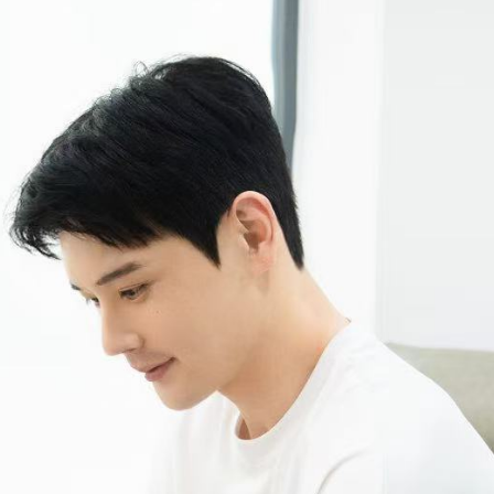
trương, Quyn Si lựa chọn ng
trung tính, sơ mi trắng cù
cổ điển. Sự kết hợp ấy tạ
mềm mại, phản chiếu hình 
giữa quyền lực và nét nữ tí
Điểm đặc biệt của bộ ảnh n
sắc sảo nhưng không lạnh 
nhưng đầy chủ đích giúp Qu
khuôn hình.