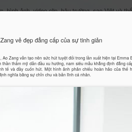
c, hình ảnh, video clip, hậu trường, sao Việt và thế giới 
ide
Zang vẻ đẹp đẳng cấp của sự tinh giản
Ao Zang vẫn tạo nên sức hút tuyệt đối trong lần xuất hiện tại Emma 
tinh thần thẩm mỹ dẫn đầu xu hướng, nam siêu mẫu khẳng định đẳng c
 tinh tế và đầy cuốn hút. Một hình ảnh phản chiếu hoàn hảo của thế 
ịnh nghĩa bằng sự chỉn chu và bản lĩnh cá nhân.
Miss Quyn 
JUL
19
trở thành 
Trong bộ ảnh thời trang mới
2023 Quyn Si mang đến một
nữ hiện đại độc lập, bản lĩ
của chính mình.
Không cần những bộ trang p