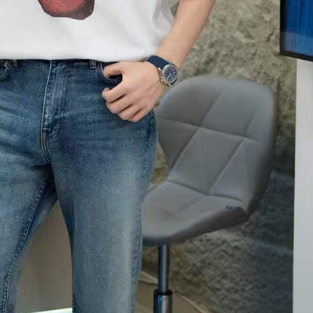
ool", mà là cool một cách… không cần cố.
Đẳng Cấp Không Cần Lên Tiếng: Miss Quyn Si Và
PR
27
Nghệ Thuật Tinh Giản
iữa nhịp chảy không ngừng của Bangkok nơi thời trang đường phố
uôn cạnh tranh từng khoảnh khắc, Miss Quyn Si không cần cố gắng để
i bật. Cô đơn giản xuất hiện, và mọi thứ xung quanh dường như tự
ộng hạ tông.
 blazer dáng dài được xử lý với độ chính xác gần như tuyệt đối:
hom vai sắc, đường cắt gọn, độ rũ vừa đủ để ôm lấy cơ thể mà không
 gò bó.
Ao Zang và Miss Quyn Si ''gây bão'' với bộ ảnh mới
PR
22
Không cần drama, không cần chiêu trò truyền thông rầm rộ, chỉ
một bộ ảnh mới cũng đủ khiến cộng đồng mạng “đứng ngồi không
ên” khi siêu mẫu Trung Quốc Ao Zang bất ngờ kết hợp cùng Miss
uyn Si trong một concept thời trang mang màu sắc high-fashion cực
ạnh.
gay từ những khung hình đầu tiên, Ao Zang đã chứng minh vì sao anh
ược xem là gương mặt mang “khí chất runway quốc tế”.