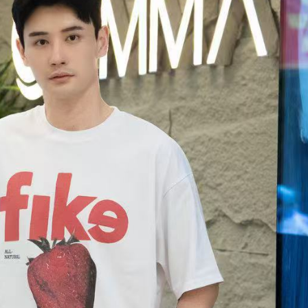
ưởng trường PTTH đặc biệt Nguyễn Đình Chiều dự ra mắt sách “Ngẫm –
c giả Trần Minh Cường vừa diễn ra trong không khí gần gũi, ấm áp với
hà giáo, bạn đọc và những người yêu văn học.
i” – tiếng cười suy tư của tác giả Trần Minh Cường
 khi nhịp sống ngày càng gấp gáp và con người dễ mỏi mệt trước
húng vẫn giữ một vị trí đặc biệt: khiến người ta bật cười, rồi chợt lặng
 “ngẫm cười” của tác giả Trần Minh Cường ra đời trong tinh thần ấy –
ủ sâu để chạm vào những góc khuất rất quen của đời sống.
Siêu mẫu Ao Zang diện suit lịch lãm tại Thái Lan:
AY
4
Không cần “diễn sâu” vẫn đủ khiến dân tình dừng lướt
u có một công thức để gây chú ý trong thời đại ai cũng muốn nổi bật,
hì siêu mẫu Ao Zang vừa chứng minh: đôi khi, chỉ cần đứng yên cũng
ủ "chiếm sóng".
et đồ đỏ với phom blazer chuẩn chỉnh, điểm xuyết brooch ánh kim nhỏ
íu nhưng đủ tinh, kết hợp cùng áo đen bên trong - combo nghe quen
ưng lên người Ao Zang lại có vibe rất khác. Không phải kiểu "cố gắng