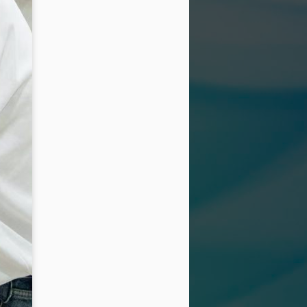
Nàng thơ của thời gian:
JUL
8
Quyn Si tái xuất đầy
cuốn hút trong bộ ảnh
mới
Sau một thời gian vắng bóng trước
truyền thông, Quyn Si bất ngờ trở
lại với bộ ảnh mới mang tinh thần
thanh lịch và đầy chất thơ.
Không lựa chọn hình ảnh sắc sảo
thường thấy của một nữ hoàng
sắc đẹp, người đẹp gây ấn tượng
khi xuất hiện với lối trang điểm
trong trẻo, nhẹ nhàng cùng thần
thái ngọt ngào như một nàng thơ
bước ra từ những trang tạp chí
thời trang cao cấp.
Trong bộ ảnh lần này, Quyn Si
khoe vẻ đẹp chín muồi của một
người phụ nữ thành công.