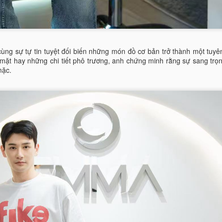
SIÊU MẪU AO ZANG - KHI “VẺ ĐẸP LẠNH” TRỞ
PR
21
THÀNH NGÔN NGỮ QUYỀN LỰC MỚI CỦA THỜI
 cùng sự tự tin tuyệt đối biến những món đồ cơ bản trở thành một tuy
TRANG CHÂU Á
mặt hay những chi tiết phô trương, anh chứng minh rằng sự sang trọ
ong thế giới thời trang đang dần bão hòa bởi những gương mặt na ná
mặc.
hau, sự xuất hiện của Ao Zang mang đến một cảm giác khác biệt rõ
ệt không ồn ào, không phô trương, nhưng đủ sắc lạnh để khiến mọi ánh
ìn phải dừng lại lâu hơn một nhịp.
ở hữu chiều cao lý tưởng cùng tỷ lệ hình thể chuẩn mực của một high-
ashion model, Ao Zang không chỉ “mặc” trang phục, mà anh biến mỗi
ớc đi thành một tuyên ngôn thị giác.
Nét kiêu sa của Hoa hậu Sắc đẹp người Việt Hà Linh
AR
6
Trong bộ ảnh thời trang vừa được giới thiệu, Hoa hậu Sắc đẹp
Người Việt Hà Linh khiến người xem khó rời mắt khi xuất hiện
ong thiết kế dạ hội lộng lẫy, tôn trọn vẻ đẹp thanh lịch cùng vóc dáng
n đối, gợi cảm nhưng vẫn đầy tinh tế.
hoác lên mình chiếc váy dạ hội được thiết kế công phu với phom dáng
m sát, Hà Linh khéo léo khoe đường cong mềm mại cùng thần thái
ng trọng.