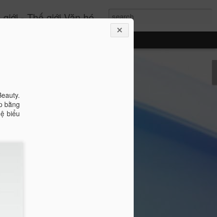
- Thế giới Văn hóa Online
Beauty.
ấp bằng
hệ biểu
Si: Khi sự thanh lịch
tuyên ngôn phong cách
 nhất, Miss International Beauty Queen
 hình ảnh đầy cuốn hút của người phụ
nh và không ngừng tái định nghĩa vẻ đẹp
hục lộng lẫy hay các chi tiết phô