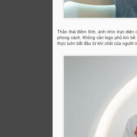
A
Thần thái điềm tĩnh, ánh nhìn trực diện
phong cách. Không cần logo phủ kín bề 
Tr
thực luôn bắt đầu từ khí chất của người 
n
r
nh
S
f
bư
M
tr
câ
K
ô
sa