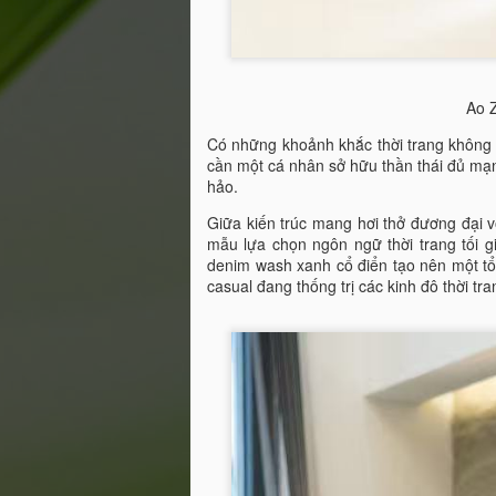
Tr
Q
t
K
Ao Z
p
n
Có những khoảnh khắc thời trang không 
cần một cá nhân sở hữu thần thái đủ mạ
S
hảo.
m
J
bả
Giữa kiến trúc mang hơi thở đương đại 
mẫu lựa chọn ngôn ngữ thời trang tối g
denim wash xanh cổ điển tạo nên một tổ
kh
casual đang thống trị các kinh đô thời tra
n
sự
c
b
Cô Nguyễn Thị Thanh Huệ –
MAY
9
dự ra mắt sách “Ngẫm – Cườ