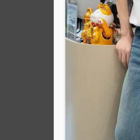
c
A
G
l
nổ
đ
Bộ
p
hề
A
y
Q
m
N
đ