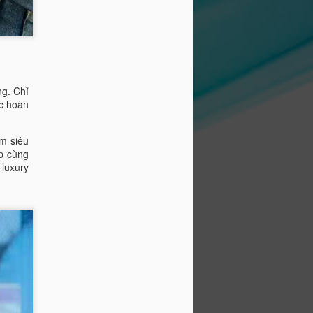
ng. Chỉ
ức hoàn
am siêu
ợp cùng
 luxury