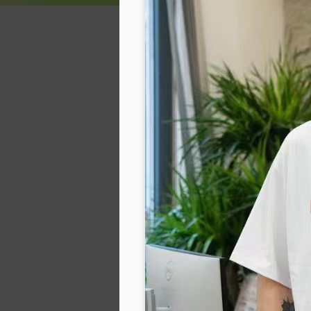
tại Cô Nguyễn Thị Thanh Huệ – Hiệu tr
Cười” của Trần Minh Cư
Buổi ra mắt tập sách Ngẫm – Cười của tá
sự tham dự của đông đảo văn nghệ sĩ, n
Truyện trào phúng “ngẫm cườ
MAY
4
Trong đời sống văn học đương đại,
những áp lực vô hình, truyện trào p
đi để suy ngẫm. Quyển truyện trào phúng
không ồn ào, không phô trương, nhưng đ
M
Nế
t
đ
S
x
nh