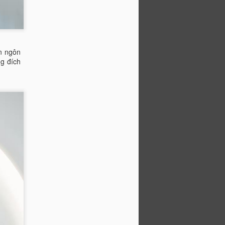
ên ngôn
ng đích