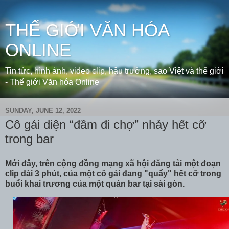
THẾ GIỚI VĂN HÓA
ONLINE
Tin tức, hình ảnh, video clip, hậu trường, sao Việt và thế giới
- Thế giới Văn hóa Online
SUNDAY, JUNE 12, 2022
Cô gái diện “đầm đi chợ” nhảy hết cỡ
trong bar
Mới đây, trên cộng đồng mạng xã hội đăng tải một đoạn
clip dài 3 phút, của một cô gái đang "quẩy" hết cỡ trong
buổi khai trương của một quán bar tại sài gòn.