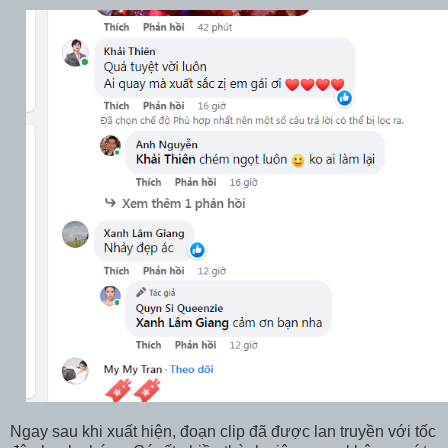
Ngay sau khi xuất hiện, đoạn clip đã được lan truyền với tốc