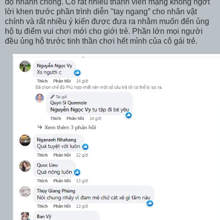
độ nhanh chóng. Có rất nhiều thành viên mạng không ngớt
lời khen trước phần trình diễn "tay ngang” cho nhân vật
chính và rất nhiều ý kiến được đưa ra nhằm muốn đến ủng
hộ tụ điểm vui chơi mới cho giới trẻ. Phần lớn mọi người
đều ủng hộ trước tinh thần chơi hết mình của cô gái trẻ.