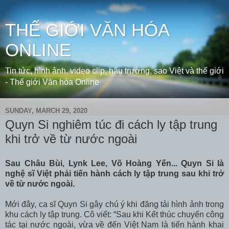
THẾ GIỚI VĂN HÓA
ONLINE
Tin tức, hình ảnh, video clip, hậu trường, sao Việt và thế giới
- Thế giới Văn hóa Online
SUNDAY, MARCH 29, 2020
Quyn Si nghiêm túc đi cách ly tập trung
khi trở về từ nước ngoài
Sau Châu Bùi, Lynk Lee, Võ Hoàng Yến... Quyn Si là
nghệ sĩ Việt phải tiến hành cách ly tập trung sau khi trở
về từ nước ngoài.
Mới đây, ca sĩ Quyn Si gây chú ý khi đăng tải hình ảnh trong
khu cách ly tập trung. Cô viết: “Sau khi Kết thúc chuyến công
tác tại nước ngoài, vừa về đến Việt Nam là tiến hành khai