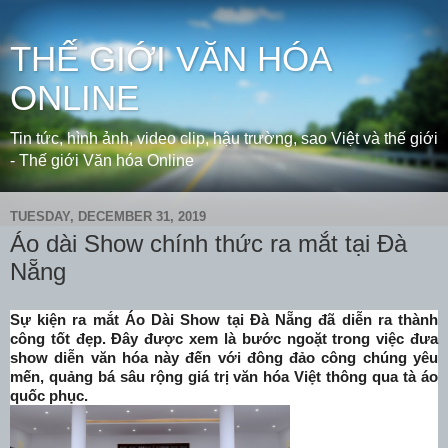
THẾ GIỚI VĂN HÓA
ONLINE
Tin tức, hình ảnh, video clip, hậu trường, sao Việt và thế giới
- Thế giới Văn hóa Online
TUESDAY, DECEMBER 31, 2019
Áo dài Show chính thức ra mắt tại Đà
Nẵng
Sự kiện ra mắt Áo Dài Show tại Đà Nẵng đã diễn ra thành
công tốt đẹp. Đây được xem là bước ngoặt trong việc đưa
show diễn văn hóa này đến với đông đảo công chúng yêu
mến, quảng bá sâu rộng giá trị văn hóa Việt thông qua tà áo
quốc phục.