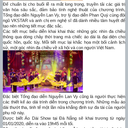
Để chuẩn bị cho buổi lễ ra mắt long trọng, truyền tải các giá trị
văn hóa sâu sắc, đảm bảo tính nghệ thuật của chương trình,
Tổng đạo diễn Nguyễn Lan Vy, trợ lý đạo diễn Phan Quý cùng đội
ngũ VKSTAR và anh chị em nghệ sĩ đã dành nhiều tâm huyết để
tạo nên những tiết mục đặc sắc.
Các tiết mục biểu diễn khai khai thác những góc nhìn đa chiều
thông qua dòng chảy thời trang mà chiếc áo dài là đại diện cho
quốc hồn, quốc túy. Mỗi tiết mục lại khắc họa một bối cảnh lịch
sử, một góc nhìn đa chiều về xã hội và con người Việt Nam.
Đặc biệt Tổng đạo diễn Nguyễn Lan Vy cũng là người thực hiện
các thiết kế áo dài trình diễn trong chương trình. Những mẫu áo
dài thướt tha, tinh tế một lần nữa khẳng định sự đa tài của người
phụ nữ này.
Được biết Áo Dài Show tại Đà Nẵng sẽ khai trương từ ngày
01/01/2020, diễn ra vào 19h45 mỗi tối.