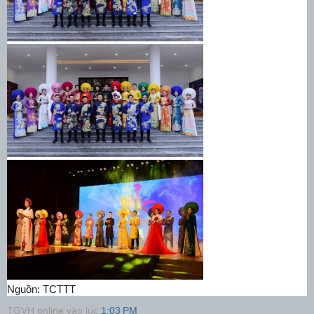
Nguồn: TCTTT
TGVH online
vào lúc
1:03 PM