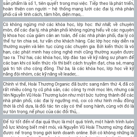
sản phẩm là số 1, tiên quyết trong mọi việc. Tiếp theo là phát triển,
hoàn thiện con người – hệ thống mạng lưới các đại lý, nhà phân
phối cả về tính cách, tâm hồn, diện mạo,…
Cô không ngừng mở các khóa học, lớp học:
thứ nhất,
về chuyên
môn, để các đại lý, nhà phân phối không ngừng hiểu về các nguyên
lý khoa học của giảm cân an toàn, để các nhà phân phối, đại lý có
thể tự tin chia sẻ, tư vấn cho khách hàng. Các lớp học này diễn ra
thường xuyên và liên tục cùng các chuyên gia. Bởi kiến thức là vô
hạn, các phát minh hay công nghệ mới cũng thường xuyên được
tạo ra. Thứ hai, các khóa học, lớp đào tạo về kỹ năng sư phạm để
các bạn khi có kiến thức rồi thì biết cách truyền đạt, chia sẻ, mang
giá trị tới cho cộng đồng.
Thứ ba,
là các khóa học, lớp học về kỹ
năng đội nhóm, các kỹ năng về leader,…
Chính vì thế, Hoài Thương Organic đã bước sang năm thứ 4, đã có
rất nhiều công ty cũ phá sản, các công ty mới mọc lên, nhưng cái
tên Nguyễn Vũ Hoài Thương luôn như một bức tường thành để các
nhà phân phối, các đại lý ngưỡng mộ, coi cô như hình mẫu đồng
thời là chỗ dựa, là đối tác tin cậy có thể song hành, cùng với đó là
sự tôn trọng, nể phục của các đối thủ,…
Để từ tốt đến vĩ đại quả thực là một quá trình, một hành trình luôn
nỗ lực không biết mệt mỏi, và Nguyễn Vũ Hoài Thương xứng đáng
được nể trọng trong giới kinh doanh online. Bởi cô không những là