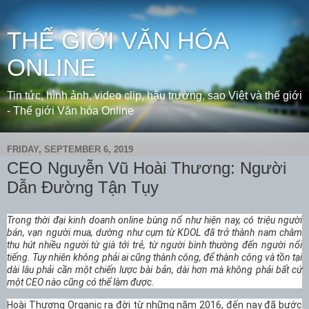
THẾ GIỚI VĂN HÓA
ONLINE
Tin tức, hình ảnh, video clip, hậu trường, sao Việt và thế giới
- Thế giới Văn hóa Online
FRIDAY, SEPTEMBER 6, 2019
CEO Nguyễn Vũ Hoài Thương: Người
Dẫn Đường Tận Tụy
Trong thời đại kinh doanh online bùng nổ như hiện nay, có triệu người
bán, vạn người mua, dường như cụm từ KDOL đã trở thành nam châm
thu hút nhiều người từ già tới trẻ, từ người bình thường đến người nổi
tiếng. Tuy nhiên không phải ai cũng thành công, để thành công và tồn tại
dài lâu phải cần một chiến lược bài bản, dài hơn mà không phải bất cứ
một CEO nào cũng có thể làm được.
Hoài Thương Organic ra đời từ những năm 2016, đến nay đã bước