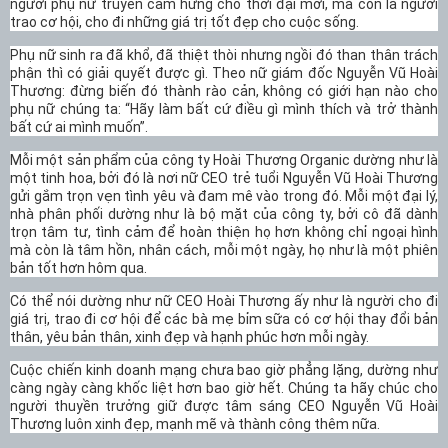
người phụ nữ truyền cảm hứng cho thời đại mới, mà còn là người
trao cơ hội, cho đi những giá trị tốt đẹp cho cuộc sống.
Phụ nữ sinh ra đã khổ, đã thiệt thòi nhưng ngồi đó than thân trách
phận thì có giải quyết được gì. Theo nữ giám đốc Nguyễn Vũ Hoài
Thương: đừng biến đó thành rào cản, không có giới hạn nào cho
phụ nữ chúng ta: “Hãy làm bất cứ điều gì mình thích và trở thành
bất cứ ai mình muốn”.
Mỗi một sản phẩm của công ty Hoài Thương Organic dường như là
một tinh hoa, bởi đó là nơi nữ CEO trẻ tuổi Nguyễn Vũ Hoài Thương
gửi gắm trọn vẹn tình yêu và đam mê vào trong đó. Mỗi một đại lý,
nhà phân phối dường như là bộ mặt của công ty, bởi cô đã dành
trọn tâm tư, tình cảm để hoàn thiện họ hơn không chỉ ngoại hình
mà còn là tâm hồn, nhân cách, mỗi một ngày, họ như là một phiên
bản tốt hơn hôm qua.
Có thể nói dường như nữ CEO Hoài Thương ấy như là người cho đi
giá trị, trao đi cơ hội để các bà mẹ bỉm sữa có cơ hội thay đổi bản
thân, yêu bản thân, xinh đẹp và hạnh phúc hơn mỗi ngày.
Cuộc chiến kinh doanh mạng chưa bao giờ phẳng lặng, dường như
càng ngày càng khốc liệt hơn bao giờ hết. Chúng ta hãy chúc cho
người thuyền trưởng giữ được tâm sáng CEO Nguyễn Vũ Hoài
Thương luôn xinh đẹp, mạnh mẽ và thành công thêm nữa.