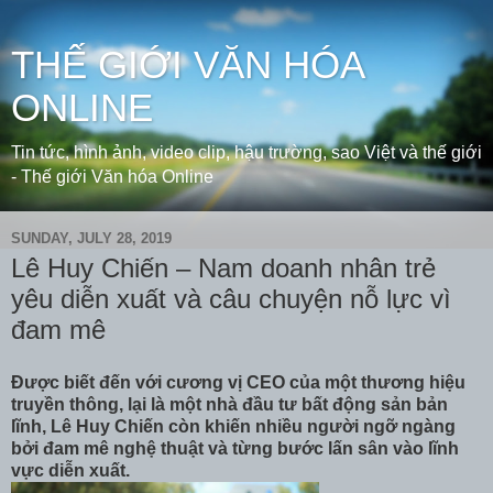
THẾ GIỚI VĂN HÓA
ONLINE
Tin tức, hình ảnh, video clip, hậu trường, sao Việt và thế giới
- Thế giới Văn hóa Online
SUNDAY, JULY 28, 2019
Lê Huy Chiến – Nam doanh nhân trẻ
yêu diễn xuất và câu chuyện nỗ lực vì
đam mê
Được biết đến với cương vị CEO của một thương hiệu
truyền thông, lại là một nhà đầu tư bất động sản bản
lĩnh, Lê Huy Chiến còn khiến nhiều người ngỡ ngàng
bởi đam mê nghệ thuật và từng bước lấn sân vào lĩnh
vực diễn xuất.