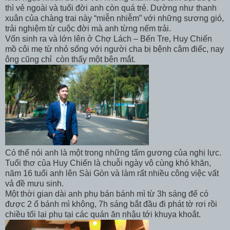
thì vẻ ngoài và tuổi đời anh còn quá trẻ. Dường như thanh
xuân của chàng trai này “miễn nhiễm” với những sương gió,
trải nghiệm từ cuộc đời mà anh từng nếm trải.
Vốn sinh ra và lớn lên ở Chợ Lách – Bến Tre, Huy Chiến
mồ côi mẹ từ nhỏ sống với người cha bị bệnh câm điếc, nay
ông cũng chỉ còn thấy một bên mắt.
Có thể nói anh là một trong những tấm gương của nghị lực.
Tuổi thơ của Huy Chiến là chuỗi ngày vô cùng khó khăn,
năm 16 tuổi anh lên Sài Gòn và làm rất nhiều công việc vất
vả đề mưu sinh.
Một thời gian dài anh phụ bán bánh mì từ 3h sáng để có
được 2 ổ bánh mì không, 7h sáng bắt đầu đi phát tờ rơi rồi
chiều tối lại phụ tại các quán ăn nhậu tới khuya khoắt.