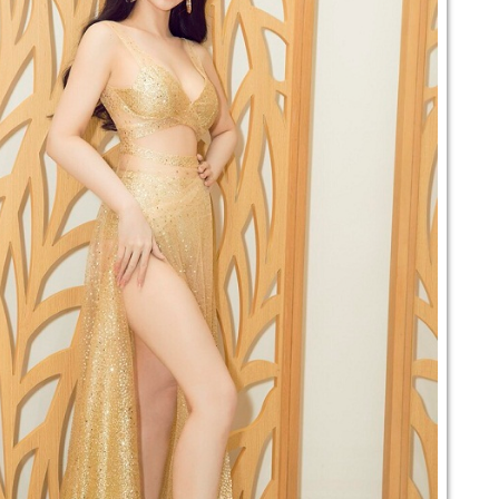
trương, Quyn Si lựa chọn ng
trung tính, sơ mi trắng cù
cổ điển. Sự kết hợp ấy tạ
mềm mại, phản chiếu hình 
giữa quyền lực và nét nữ tí
Điểm đặc biệt của bộ ảnh n
sắc sảo nhưng không lạnh 
nhưng đầy chủ đích giúp Qu
khuôn hình.