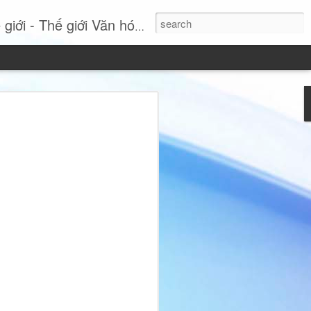
- Thế giới Văn hóa Online
Si: Khi sự thanh lịch
tuyên ngôn phong cách
 nhất, Miss International Beauty Queen
 hình ảnh đầy cuốn hút của người phụ
nh và không ngừng tái định nghĩa vẻ đẹp
hục lộng lẫy hay các chi tiết phô