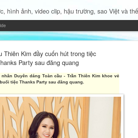
c, hình ảnh, video clip, hậu trường, sao Việt và thế giới 
ide
 Thiên Kim đầy cuốn hút trong tiệc
hanks Party sau đăng quang
nhân Duyên dáng Toàn cầu - Trần Thiên Kim khoe vẻ
Miss Quyn 
 buổi tiệc Thanks Party sau đăng quang.
JUL
19
trở thành 
Trong bộ ảnh thời trang mới
2023 Quyn Si mang đến một
nữ hiện đại độc lập, bản lĩ
của chính mình.
Không cần những bộ trang p