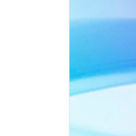
ôn ngữ thời trang tối giản với sắc beige
ng chiếc cà vạt mang hơi thở menswear
o nên một tổng thể vừa mạnh mẽ, vừa
ảnh của người phụ nữ biết cân bằng
nh vốn có.
ằm ở thần thái đầy chiều sâu. Ánh mắt
lùng, những chuyển động nhẹ nhàng
yn Si trở thành tâm điểm trong từng