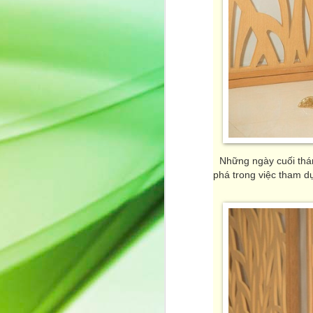
Quyn Si ghi dấu ấn
JUL
13
trên ấn phẩm quốc tế
Beauty Queen
Sau một thời gian vắng bóng,
Miss International Beauty Queen
2023 Quyn Si chính thức trở lại
khi xuất hiện trên ấn phẩm quốc
tế Beauty Queen với bộ ảnh mang
tinh thần thanh lịch và đầy chất
J
thơ.
Những ngày cuối thá
Không lựa chọn hình ảnh sắc sảo
củ
phá trong việc tham dự
hay hào nhoáng thường thấy,
v
Quyn Si chinh phục người xem
tr
bằng vẻ đẹp nhẹ nhàng, tự nhiên
cùng thần thái điềm tĩnh của một
người phụ nữ trưởng thành. Mỗi
khung hình đều tôn vinh sự tinh
tế, bản lĩnh và sức hút đến từ nội
tâm hơn là những giá trị hào
nhoáng bên ngoài.
J