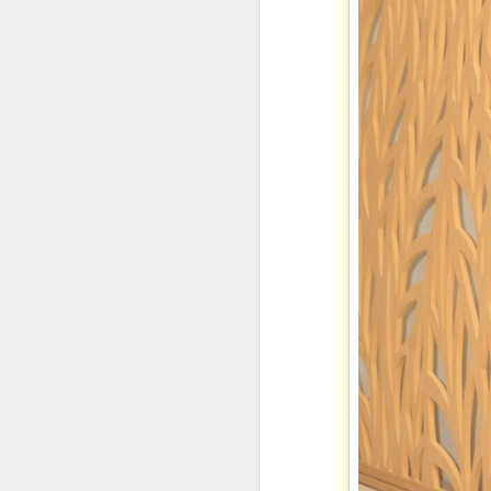
c
A
G
l
nổ
đ
Bộ
p
hề
A
y
Q
m
N
đ