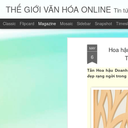
THẾ GIỚI VĂN HÓA ONLINE
Tin tứ
Classic
Flipcard
Magazine
Mosaic
Sidebar
Snapshot
Timesl
Hoa hậu
MAY
6
T
Tân Hoa hậu Doanh 
đẹp rạng ngời trong