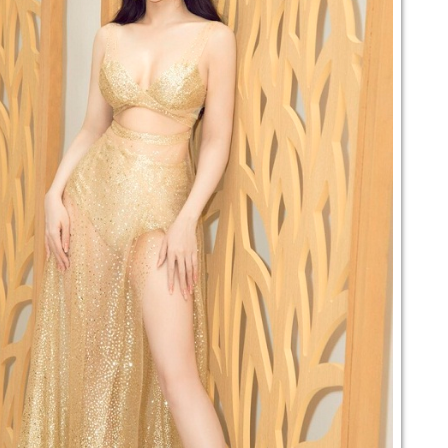
ool", mà là cool một cách… không cần cố.
Đẳng Cấp Không Cần Lên Tiếng: Miss Quyn Si Và
PR
27
Nghệ Thuật Tinh Giản
iữa nhịp chảy không ngừng của Bangkok nơi thời trang đường phố
uôn cạnh tranh từng khoảnh khắc, Miss Quyn Si không cần cố gắng để
i bật. Cô đơn giản xuất hiện, và mọi thứ xung quanh dường như tự
ộng hạ tông.
 blazer dáng dài được xử lý với độ chính xác gần như tuyệt đối:
hom vai sắc, đường cắt gọn, độ rũ vừa đủ để ôm lấy cơ thể mà không
 gò bó.
Ao Zang và Miss Quyn Si ''gây bão'' với bộ ảnh mới
PR
22
Không cần drama, không cần chiêu trò truyền thông rầm rộ, chỉ
một bộ ảnh mới cũng đủ khiến cộng đồng mạng “đứng ngồi không
ên” khi siêu mẫu Trung Quốc Ao Zang bất ngờ kết hợp cùng Miss
uyn Si trong một concept thời trang mang màu sắc high-fashion cực
ạnh.
gay từ những khung hình đầu tiên, Ao Zang đã chứng minh vì sao anh
ược xem là gương mặt mang “khí chất runway quốc tế”.