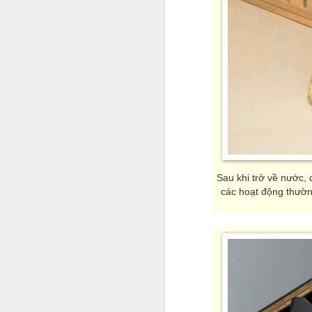
A
Tr
n
r
nh
S
f
Sau khi trở về nước,
bư
các hoạt động thường
M
tr
câ
K
ô
sa