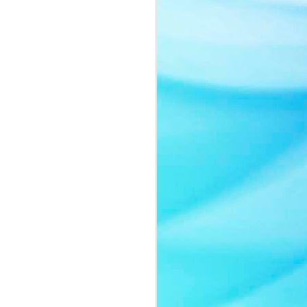
Nàng thơ của thời gian:
JUL
8
Quyn Si tái xuất đầy
cuốn hút trong bộ ảnh
mới
Sau một thời gian vắng bóng trước
truyền thông, Quyn Si bất ngờ trở
lại với bộ ảnh mới mang tinh thần
thanh lịch và đầy chất thơ.
Không lựa chọn hình ảnh sắc sảo
thường thấy của một nữ hoàng
sắc đẹp, người đẹp gây ấn tượng
khi xuất hiện với lối trang điểm
trong trẻo, nhẹ nhàng cùng thần
thái ngọt ngào như một nàng thơ
bước ra từ những trang tạp chí
thời trang cao cấp.
Trong bộ ảnh lần này, Quyn Si
khoe vẻ đẹp chín muồi của một
người phụ nữ thành công.