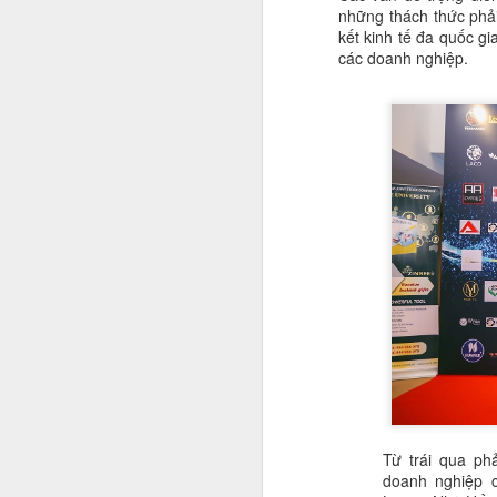
những thách thức phả
kết kinh tế đa quốc gi
các doanh nghiệp.
M
S
T
lạ
t
C
S
t
F
G
v
t
tr
Từ trái qua ph
nh
doanh nghiệp 