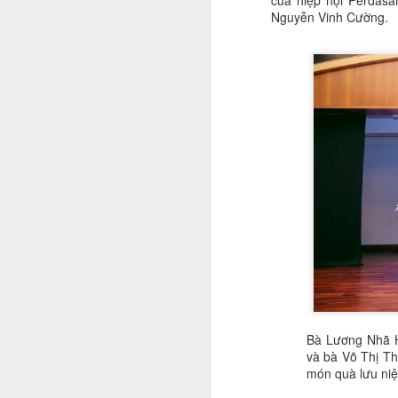
của hiệp hội Perdas
c
Nguyễn Vinh Cường.
A
G
l
nổ
đ
Bộ
p
hề
A
y
Q
m
Bà Lương Nhã H
và bà Võ Thị Th
N
món quà lưu ni
đ