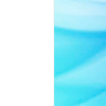
Nàng thơ của thời gian:
JUL
8
Quyn Si tái xuất đầy
cuốn hút trong bộ ảnh
mới
Sau một thời gian vắng bóng trước
truyền thông, Quyn Si bất ngờ trở
lại với bộ ảnh mới mang tinh thần
thanh lịch và đầy chất thơ.
Không lựa chọn hình ảnh sắc sảo
thường thấy của một nữ hoàng
sắc đẹp, người đẹp gây ấn tượng
khi xuất hiện với lối trang điểm
trong trẻo, nhẹ nhàng cùng thần
thái ngọt ngào như một nàng thơ
bước ra từ những trang tạp chí
thời trang cao cấp.
Trong bộ ảnh lần này, Quyn Si
khoe vẻ đẹp chín muồi của một
người phụ nữ thành công.