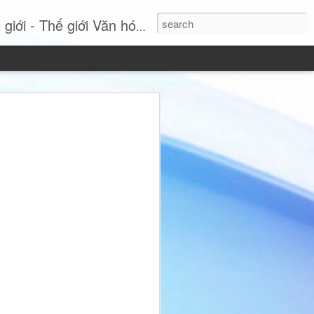
- Thế giới Văn hóa Online
Si: Khi sự thanh lịch
tuyên ngôn phong cách
 nhất, Miss International Beauty Queen
 hình ảnh đầy cuốn hút của người phụ
nh và không ngừng tái định nghĩa vẻ đẹp
hục lộng lẫy hay các chi tiết phô