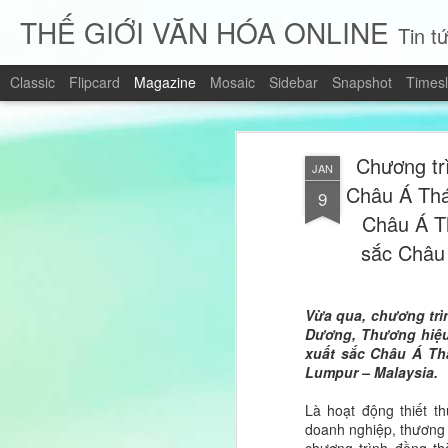
THẾ GIỚI VĂN HÓA ONLINE
Tin tứ
Classic
Flipcard
Magazine
Mosaic
Sidebar
Snapshot
Timesl
Chương tr
JAN
Châu Á Thá
9
Châu Á T
sắc Châu 
Vừa qua, chương trì
Dương, Thương hiệu
xuất sắc Châu Á Thá
Lumpur – Malaysia.
Là hoạt động thiết 
doanh nghiệp, thương 