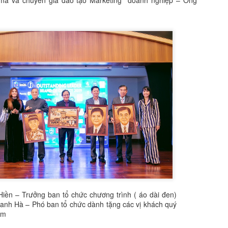
ama và chuyên gia đào tạo Marketing doanh nghiệp – Ông
ool", mà là cool một cách… không cần cố.
Đẳng Cấp Không Cần Lên Tiếng: Miss Quyn Si Và
PR
27
Nghệ Thuật Tinh Giản
iữa nhịp chảy không ngừng của Bangkok nơi thời trang đường phố
uôn cạnh tranh từng khoảnh khắc, Miss Quyn Si không cần cố gắng để
i bật. Cô đơn giản xuất hiện, và mọi thứ xung quanh dường như tự
ộng hạ tông.
 blazer dáng dài được xử lý với độ chính xác gần như tuyệt đối:
hom vai sắc, đường cắt gọn, độ rũ vừa đủ để ôm lấy cơ thể mà không
 gò bó.
Ao Zang và Miss Quyn Si ''gây bão'' với bộ ảnh mới
PR
22
Không cần drama, không cần chiêu trò truyền thông rầm rộ, chỉ
một bộ ảnh mới cũng đủ khiến cộng đồng mạng “đứng ngồi không
ên” khi siêu mẫu Trung Quốc Ao Zang bất ngờ kết hợp cùng Miss
uyn Si trong một concept thời trang mang màu sắc high-fashion cực
ạnh.
iền – Trưởng ban tổ chức chương trình ( áo dài đen)
anh Hà – Phó ban tổ chức dành tặng các vị khách quý
gay từ những khung hình đầu tiên, Ao Zang đã chứng minh vì sao anh
ệm
ược xem là gương mặt mang “khí chất runway quốc tế”.