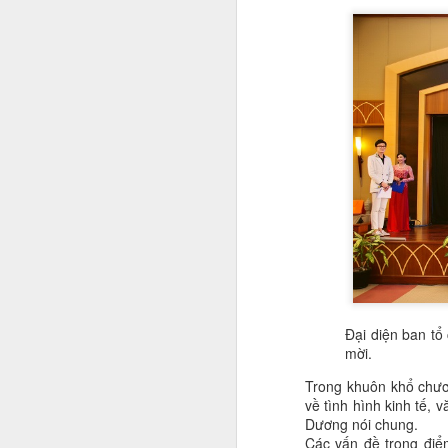
A
Tr
n
r
nh
S
f
bư
M
Đại diện ban tổ
tr
mời.
câ
Trong khuôn khổ chươn
về tình hình kinh tế, 
K
Dương nói chung.
ô
Các vấn đề trọng điể
sa