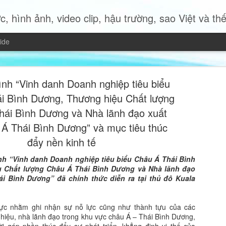
c, hình ảnh, video clip, hậu trường, sao Việt và thế giới 
ide
ình “Vinh danh Doanh nghiệp tiêu biểu
i Bình Dương, Thương hiệu Chất lượng
hái Bình Dương và Nhà lãnh đạo xuất
Á Thái Bình Dương” và mục tiêu thúc
Miss Quyn 
JUL
đẩy nền kinh tế
19
trở thành 
nh “Vinh danh Doanh nghiệp tiêu biểu Châu Á Thái Bình
 Chất lượng Châu Á Thái Bình Dương và Nhà lãnh đạo
Trong bộ ảnh thời trang mới
i Bình Dương” đã chính thức diễn ra tại thủ đô Kuala
2023 Quyn Si mang đến một
nữ hiện đại độc lập, bản lĩ
của chính mình.
thực nhằm ghi nhận sự nỗ lực cũng như thành tựu của các
hiệu, nhà lãnh đạo trong khu vực châu Á – Thái Bình Dương,
Không cần những bộ trang p