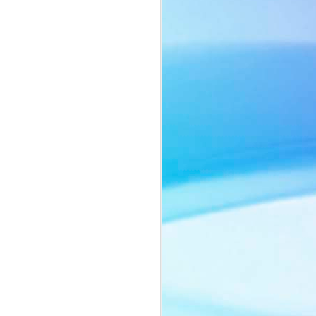
ôn ngữ thời trang tối giản với sắc beige
ng chiếc cà vạt mang hơi thở menswear
o nên một tổng thể vừa mạnh mẽ, vừa
ảnh của người phụ nữ biết cân bằng
nh vốn có.
ằm ở thần thái đầy chiều sâu. Ánh mắt
lùng, những chuyển động nhẹ nhàng
yn Si trở thành tâm điểm trong từng