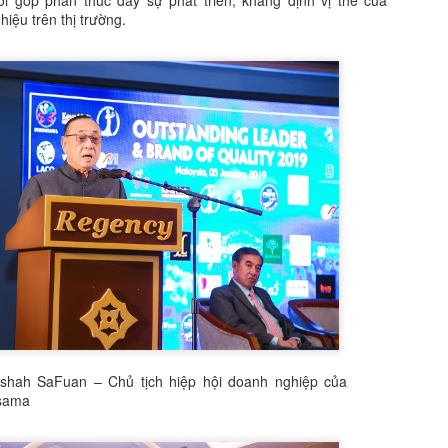
ời góp phần thúc đẩy sự phát triển, khẳng định vị thế của
trương, Quyn Si lựa chọn ng
iệu trên thị trường.
trung tính, sơ mi trắng cù
cổ điển. Sự kết hợp ấy tạ
mềm mại, phản chiếu hình 
giữa quyền lực và nét nữ tí
Điểm đặc biệt của bộ ảnh n
sắc sảo nhưng không lạnh 
nhưng đầy chủ đích giúp Qu
khuôn hình.
shah SaFuan – Chủ tịch hiệp hội doanh nghiệp của
asama