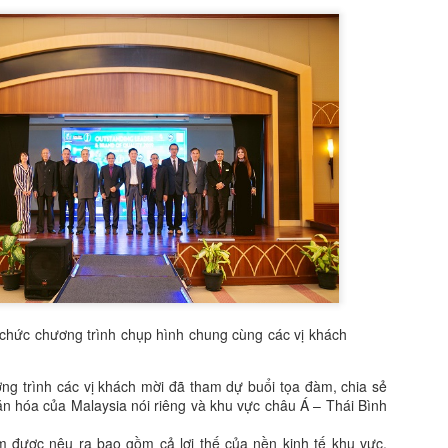
SIÊU MẪU AO ZANG - KHI “VẺ ĐẸP LẠNH” TRỞ
PR
21
THÀNH NGÔN NGỮ QUYỀN LỰC MỚI CỦA THỜI
TRANG CHÂU Á
ong thế giới thời trang đang dần bão hòa bởi những gương mặt na ná
hau, sự xuất hiện của Ao Zang mang đến một cảm giác khác biệt rõ
ệt không ồn ào, không phô trương, nhưng đủ sắc lạnh để khiến mọi ánh
ìn phải dừng lại lâu hơn một nhịp.
ở hữu chiều cao lý tưởng cùng tỷ lệ hình thể chuẩn mực của một high-
ashion model, Ao Zang không chỉ “mặc” trang phục, mà anh biến mỗi
ớc đi thành một tuyên ngôn thị giác.
Nét kiêu sa của Hoa hậu Sắc đẹp người Việt Hà Linh
AR
6
Trong bộ ảnh thời trang vừa được giới thiệu, Hoa hậu Sắc đẹp
Người Việt Hà Linh khiến người xem khó rời mắt khi xuất hiện
 chức chương trình chụp hình chung cùng các vị khách
ong thiết kế dạ hội lộng lẫy, tôn trọn vẻ đẹp thanh lịch cùng vóc dáng
n đối, gợi cảm nhưng vẫn đầy tinh tế.
g trình các vị khách mời đã tham dự buổi tọa đàm, chia sẻ
văn hóa của Malaysia nói riêng và khu vực châu Á – Thái Bình
hoác lên mình chiếc váy dạ hội được thiết kế công phu với phom dáng
m sát, Hà Linh khéo léo khoe đường cong mềm mại cùng thần thái
m được nêu ra bao gồm cả lợi thế của nền kinh tế khu vực,
ng trọng.