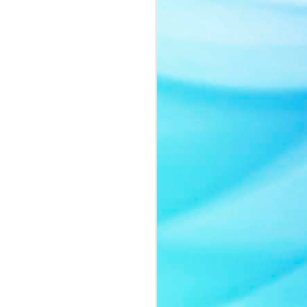
Nàng thơ của thời gian:
JUL
8
Quyn Si tái xuất đầy
cuốn hút trong bộ ảnh
mới
Sau một thời gian vắng bóng trước
truyền thông, Quyn Si bất ngờ trở
lại với bộ ảnh mới mang tinh thần
thanh lịch và đầy chất thơ.
Không lựa chọn hình ảnh sắc sảo
thường thấy của một nữ hoàng
sắc đẹp, người đẹp gây ấn tượng
khi xuất hiện với lối trang điểm
trong trẻo, nhẹ nhàng cùng thần
thái ngọt ngào như một nàng thơ
bước ra từ những trang tạp chí
thời trang cao cấp.
Trong bộ ảnh lần này, Quyn Si
khoe vẻ đẹp chín muồi của một
người phụ nữ thành công.