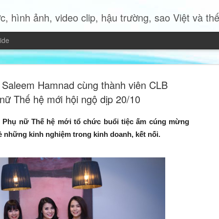
c, hình ảnh, video clip, hậu trường, sao Việt và thế giới 
ide
 Saleem Hamnad cùng thành viên CLB
nữ Thế hệ mới hội ngộ dịp 20/10
 Phụ nữ Thế hệ mới tổ chức buổi tiệc ấm cúng mừng
Miss Quyn 
JUL
ẻ những kinh nghiệm trong kinh doanh, kết nối.
19
trở thành 
Trong bộ ảnh thời trang mới
2023 Quyn Si mang đến một
nữ hiện đại độc lập, bản lĩ
của chính mình.
Không cần những bộ trang p