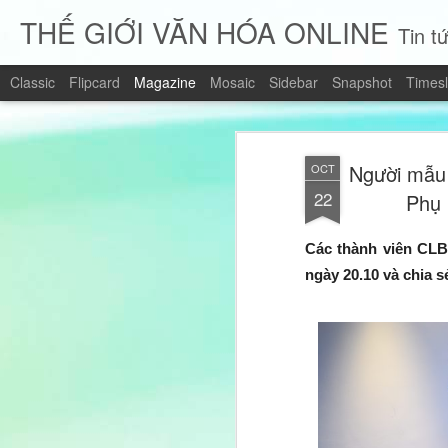
THẾ GIỚI VĂN HÓA ONLINE
Tin tứ
Classic
Flipcard
Magazine
Mosaic
Sidebar
Snapshot
Timesl
Người mẫu
OCT
22
Phụ 
Các thành viên CLB
ngày 20.10 và chia s