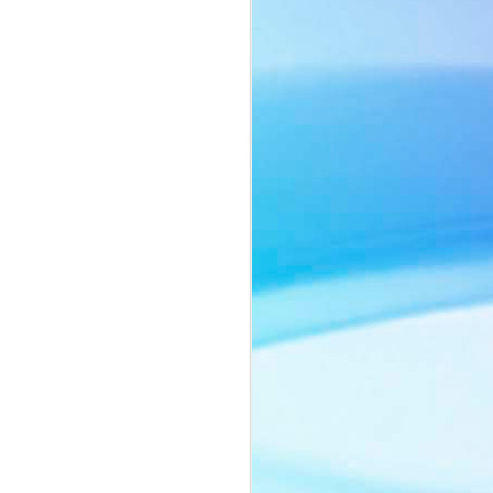
ôn ngữ thời trang tối giản với sắc beige
ng chiếc cà vạt mang hơi thở menswear
o nên một tổng thể vừa mạnh mẽ, vừa
ảnh của người phụ nữ biết cân bằng
nh vốn có.
ằm ở thần thái đầy chiều sâu. Ánh mắt
lùng, những chuyển động nhẹ nhàng
yn Si trở thành tâm điểm trong từng