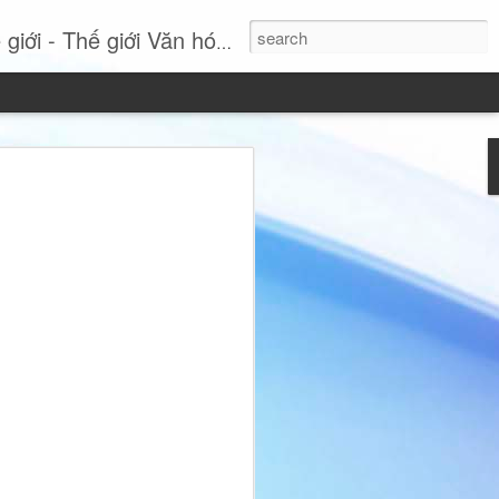
- Thế giới Văn hóa Online
Si: Khi sự thanh lịch
tuyên ngôn phong cách
 nhất, Miss International Beauty Queen
 hình ảnh đầy cuốn hút của người phụ
nh và không ngừng tái định nghĩa vẻ đẹp
hục lộng lẫy hay các chi tiết phô