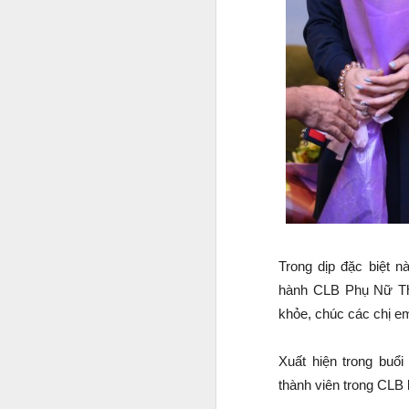
c
A
G
l
nổ
đ
Bộ
p
hề
A
Trong dịp đặc biệt 
hành CLB Phụ Nữ Thế
y
khỏe, chúc các chị em
Q
m
Xuất hiện trong buổ
N
thành viên trong CLB 
đ