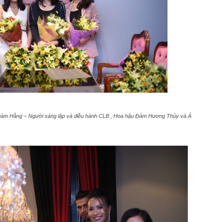
trương, Quyn Si lựa chọn ng
trung tính, sơ mi trắng cù
cổ điển. Sự kết hợp ấy tạ
mềm mại, phản chiếu hình 
giữa quyền lực và nét nữ tí
Điểm đặc biệt của bộ ảnh n
sắc sảo nhưng không lạnh 
nhưng đầy chủ đích giúp Qu
khuôn hình.
n Đàm Hằng – Người sáng lập và điều hành CLB , Hoa hậu Đàm Hương Thủy và Á