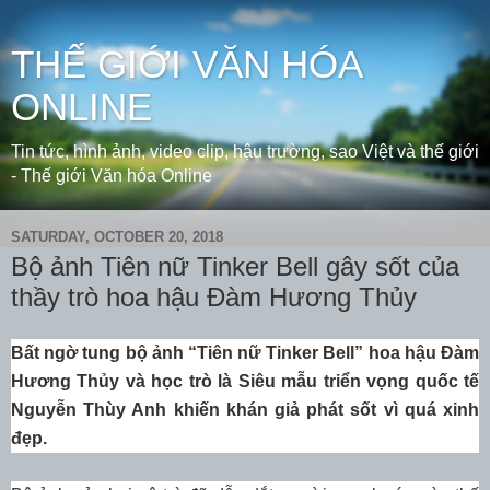
THẾ GIỚI VĂN HÓA
ONLINE
Tin tức, hình ảnh, video clip, hậu trường, sao Việt và thế giới
- Thế giới Văn hóa Online
SATURDAY, OCTOBER 20, 2018
Bộ ảnh Tiên nữ Tinker Bell gây sốt của
thầy trò hoa hậu Đàm Hương Thủy
Bất ngờ tung bộ ảnh “Tiên nữ Tinker Bell” hoa hậu Đàm
Hương Thủy và học trò là Siêu mẫu triển vọng quốc tế
Nguyễn Thùy Anh khiến khán giả phát sốt vì quá xinh
đẹp.