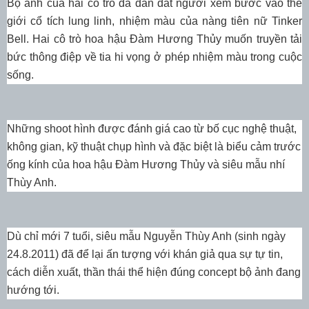
Bộ ảnh của hai cô trò đã dẫn dắt người xem bước vào thế
giới cổ tích lung linh, nhiệm màu của nàng tiên nữ Tinker
Bell. Hai cô trò hoa hậu Đàm Hương Thủy muốn truyền tải
bức thông điệp về tia hi vọng ở phép nhiệm màu trong cuộc
sống.
Những shoot hình được đánh giá cao từ bố cục nghệ thuật,
không gian, kỹ thuật chụp hình và đặc biệt là biểu cảm trước
ống kính của hoa hậu Đàm Hương Thủy và siêu mẫu nhí
Thùy Anh.
Dù chỉ mới 7 tuổi, siêu mẫu Nguyễn Thùy Anh (sinh ngày
24.8.2011) đã để lại ấn tượng với khán giả qua sự tự tin,
cách diễn xuất, thần thái thể hiện đúng concept bộ ảnh đang
hướng tới.