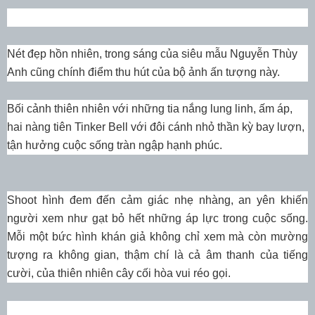
Nét đẹp hồn nhiên, trong sáng của siêu mẫu Nguyễn Thùy
Anh cũng chính điểm thu hút của bộ ảnh ấn tượng này.
Bối cảnh thiên nhiên với những tia nắng lung linh, ấm áp,
hai nàng tiên Tinker Bell với đôi cánh nhỏ thần kỳ bay lượn,
tận hưởng cuộc sống tràn ngập hạnh phúc.
Shoot hình đem đến cảm giác nhẹ nhàng, an yên khiến
người xem như gạt bỏ hết những áp lực trong cuộc sống.
Mỗi một bức hình khán giả không chỉ xem mà còn mường
tượng ra không gian, thậm chí là cả âm thanh của tiếng
cười, của thiên nhiên cây cối hòa vui réo gọi.