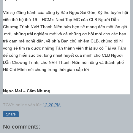
Với sự đồng hành của công ty Bảo Ngọc Sài Gòn, Kỳ thu tuyển hội
viên thế hệ thứ 19 – HCM’s Next Top MC của CLB Người Dẫn
Chương Trình NVH Thanh Niên hứa hẹn sẽ mang đến một làn gió
mới, những trải nghiệm mới và cả những cơ hội mới cho các bạn
trẻ đam mê nghề dẫn, về phía Ban chủ nhiệm CLB, chúng tôi hi
vọng sẽ tìm ra được những Tân thành viên thật sự có Tài và Tâm
để cống hiến sức trẻ, lòng nhiệt huyết của mình cho CLB Người
Dẫn Chương Trình, cho NVH Thanh Niên nói riêng và thành phố
Hồ Chí Mình nói chung trong thời gian sắp tới.
Ngọc Mai – Cẩm Nhung.
TGVH online
vào lúc
12:20 PM
Share
No comments: