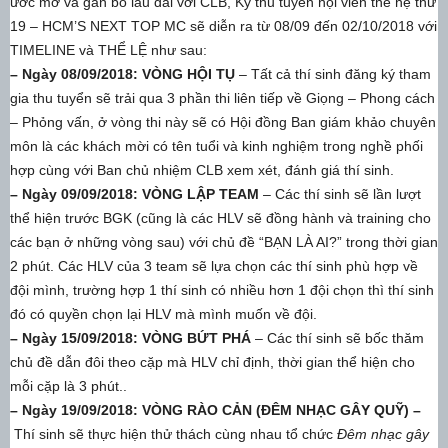
ước mơ và gắn bó lâu dài với CLB, Kỳ thu tuyển hội viên thế hệ thứ
19 – HCM’S NEXT TOP MC sẽ diễn ra từ 08/09 đến 02/10/2018 với
TIMELINE và THỂ LỆ như sau:
– Ngày 08/09/2018: VÒNG HỘI TỤ
– Tất cả thí sinh đăng ký tham
gia thu tuyển sẽ trải qua 3 phần thi liên tiếp về Giọng – Phong cách
– Phỏng vấn, ở vòng thi này sẽ có Hội đồng Ban giám khảo chuyên
môn là các khách mời có tên tuổi và kinh nghiệm trong nghề phối
hợp cùng với Ban chủ nhiệm CLB xem xét, đánh giá thí sinh.
– Ngày 09/09/2018: VÒNG LẬP TEAM
– Các thí sinh sẽ lần lượt
thể hiện trước BGK (cũng là các HLV sẽ đồng hành và training cho
các bạn ở những vòng sau) với chủ đề “BẠN LÀ AI?” trong thời gian
2 phút. Các HLV của 3 team sẽ lựa chọn các thí sinh phù hợp về
đội mình, trường hợp 1 thí sinh có nhiều hơn 1 đội chọn thì thí sinh
đó có quyền chọn lại HLV mà mình muốn về đội.
– Ngày 15/09/2018: VÒNG BỨT PHÁ
– Các thí sinh sẽ bốc thăm
chủ đề dẫn đôi theo cặp mà HLV chỉ định, thời gian thể hiện cho
mỗi cặp là 3 phút..
– Ngày 19/09/2018: VÒNG RÀO CẢN (ĐÊM NHẠC GÂY QUỸ) –
Thí sinh sẽ thực hiện thử thách cùng nhau tổ chức
Đêm nhạc gây