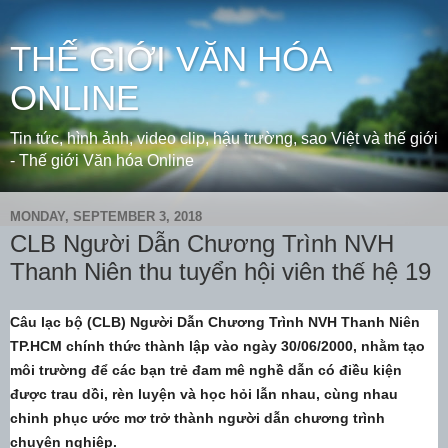
THẾ GIỚI VĂN HÓA
ONLINE
Tin tức, hình ảnh, video clip, hậu trường, sao Việt và thế giới
- Thế giới Văn hóa Online
MONDAY, SEPTEMBER 3, 2018
CLB Người Dẫn Chương Trình NVH
Thanh Niên thu tuyển hội viên thế hệ 19
Câu lạc bộ (CLB) Người Dẫn Chương Trình NVH Thanh Niên
TP.HCM chính thức thành lập vào ngày 30/06/2000, nhằm tạo
môi trường để các bạn trẻ đam mê nghề dẫn có điều kiện
được trau dồi, rèn luyện và học hỏi lẫn nhau, cùng nhau
chinh phục ước mơ trở thành người dẫn chương trình
chuyên nghiệp.