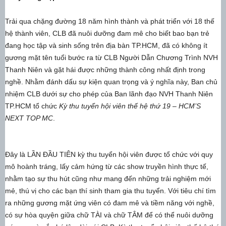
Trải qua chặng đường 18 năm hình thành và phát triển với 18 thế
hệ thành viên, CLB đã nuôi dưỡng đam mê cho biết bao bạn trẻ
đang học tập và sinh sống trên địa bàn TP.HCM, đã có không ít
gương mặt tên tuổi bước ra từ CLB Người Dẫn Chương Trình NVH
Thanh Niên và gặt hái được những thành công nhất định trong
nghề. Nhằm đánh dấu sự kiện quan trọng và ý nghĩa này, Ban chủ
nhiệm CLB dưới sự cho phép của Ban lãnh đạo NVH Thanh Niên
TP.HCM tổ chức
Kỳ thu tuyển hội viên thế hệ thứ 19 – HCM’S
NEXT TOP MC
.
Đây là LẦN ĐẦU TIÊN kỳ thu tuyển hội viên được tổ chức với quy
mô hoành tráng, lấy cảm hứng từ các show truyền hình thực tế,
nhằm tạo sự thu hút cũng như mang đến những trải nghiệm mới
mẻ, thú vị cho các bạn thí sinh tham gia thu tuyển. Với tiêu chí tìm
ra những gương mặt ứng viên có đam mê và tiềm năng với nghề,
có sự hòa quyện giữa chữ TÀI và chữ TÂM để có thể nuôi dưỡng