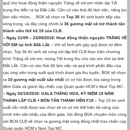
quỹ
cho hoạt động thiện nguyện
Trăng về với em
nhân dịp Tết
trung thu diễn ra tại Đắk Lắk. Căn cứ vào thái độ làm việc, năng lực
làm việc nhóm,… BGK sẽ chọn ra
Top 36
thí sinh bước tiếp vào
vòng trong, và đây cũng chính là
36 gương mặt sẽ trở thành tân
thành viên thế hệ 19 của CLB.
– Ngày 21/09 – 23/09/2018: Hoạt động thiện nguyện TRĂNG VỀ
VỚI EM tại tỉnh Đắk Lắk
– Với số kinh phí gây quỹ được từ đêm
nhạc, Top 36 thí sinh sẽ cùng với tập thể CLB thực hiện chương
trình Trăng về với em, mừng Tết trung thu cho các em nhỏ tại tỉnh
Đắk Lắk. Căn cứ vào thái độ làm việc và quá trình phấn đấu của
các ứng viên trong suốt quá trình tham gia thu tuyển, BGK sẽ chọn
ra
10 gương mặt xuất sắc nhất
có cơ hội được tỏa sáng trong
đêm Gala và giành lấy chiếc cúp
Quán quân HCM’s Next Top MC..
– Ngày 02/10/2018: GALA THĂNG HOA, KỶ NIỆM 18 NĂM
THÀNH LẬP CLB + ĐÓN TÂN THÀNH VIÊN F19 –
Top 10 thí sinh
xuất sắc nhất được lựa chọn sẽ có cơ hội thể hiện tài năng của
mình trên sân khấu của đêm gala, hội đồng BGK chuyên môn cùng
với BCN CLB sẽ chọn ra gương mặt xứng đáng nhất trao chiếc cúp
Quán quân HCM’s Next Top MC.