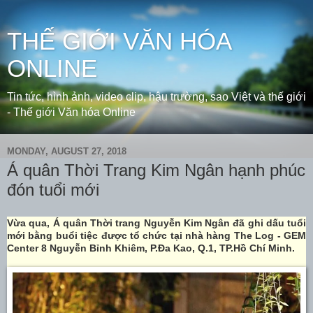
THẾ GIỚI VĂN HÓA
ONLINE
Tin tức, hình ảnh, video clip, hậu trường, sao Việt và thế giới
- Thế giới Văn hóa Online
MONDAY, AUGUST 27, 2018
Á quân Thời Trang Kim Ngân hạnh phúc
đón tuổi mới
Vừa qua, Á quân Thời trang Nguyễn Kim Ngân đã ghi dấu tuổi
mới bằng buổi tiệc được tổ chức tại nhà hàng The Log - GEM
Center 8 Nguyễn Bỉnh Khiêm, P.Đa Kao, Q.1, TP.Hồ Chí Minh.