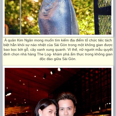
Á quân Kim Ngân mong muốn tìm kiếm địa điểm tổ chức tiệc tách
biệt hẳn khỏi sự náo nhiệt của Sài Gòn trong một không gian được
bao bọc bởi gỗ, cây xanh xung quanh. Vì thế, nữ người mẫu quyết
định chọn nhà hàng The Log- khám phá ẩm thực trong không gian
độc đáo giữa Sài Gòn.