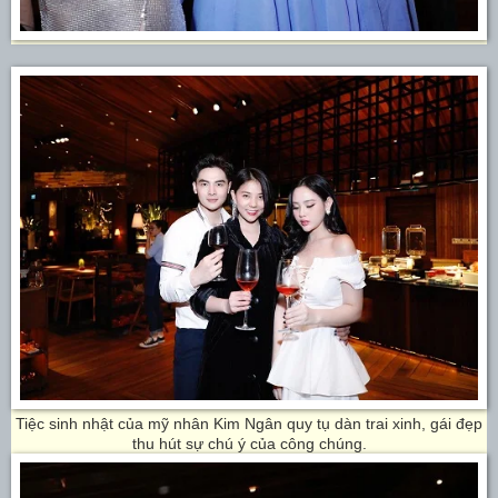
Tiệc sinh nhật của mỹ nhân Kim Ngân quy tụ dàn trai xinh, gái đẹp
thu hút sự chú ý của công chúng.