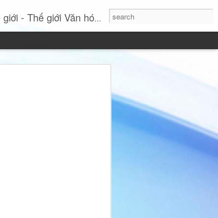
- Thế giới Văn hóa Online
Si: Khi sự thanh lịch
tuyên ngôn phong cách
 nhất, Miss International Beauty Queen
 hình ảnh đầy cuốn hút của người phụ
nh và không ngừng tái định nghĩa vẻ đẹp
hục lộng lẫy hay các chi tiết phô