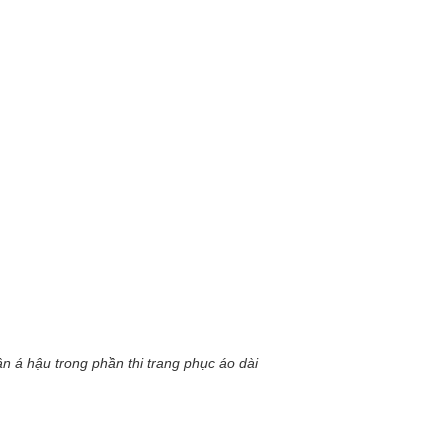
trương, Quyn Si lựa chọn ng
trung tính, sơ mi trắng cù
cổ điển. Sự kết hợp ấy tạ
mềm mại, phản chiếu hình 
giữa quyền lực và nét nữ tí
Điểm đặc biệt của bộ ảnh n
sắc sảo nhưng không lạnh 
nhưng đầy chủ đích giúp Qu
khuôn hình.
n á hậu trong phần thi trang phục áo dài