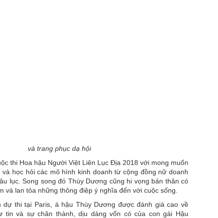
ool", mà là cool một cách… không cần cố.
Đẳng Cấp Không Cần Lên Tiếng: Miss Quyn Si Và
PR
27
Nghệ Thuật Tinh Giản
iữa nhịp chảy không ngừng của Bangkok nơi thời trang đường phố
uôn cạnh tranh từng khoảnh khắc, Miss Quyn Si không cần cố gắng để
i bật. Cô đơn giản xuất hiện, và mọi thứ xung quanh dường như tự
ộng hạ tông.
 blazer dáng dài được xử lý với độ chính xác gần như tuyệt đối:
hom vai sắc, đường cắt gọn, độ rũ vừa đủ để ôm lấy cơ thể mà không
 gò bó.
Ao Zang và Miss Quyn Si ''gây bão'' với bộ ảnh mới
PR
22
Không cần drama, không cần chiêu trò truyền thông rầm rộ, chỉ
và trang phục dạ hội
một bộ ảnh mới cũng đủ khiến cộng đồng mạng “đứng ngồi không
ộc thi Hoa hậu Người Việt Liên Lục Địa 2018 với mong muốn
ên” khi siêu mẫu Trung Quốc Ao Zang bất ngờ kết hợp cùng Miss
u và học hỏi các mô hình kinh doanh từ cộng đồng nữ doanh
uyn Si trong một concept thời trang mang màu sắc high-fashion cực
hâu lục. Song song đó Thùy Dương cũng hi vọng bản thân có
ạnh.
ệm và lan tỏa những thông điệp ý nghĩa đến với cuộc sống.
gay từ những khung hình đầu tiên, Ao Zang đã chứng minh vì sao anh
h dự thi tại Paris, á hậu Thùy Dương được đánh giá cao về
ược xem là gương mặt mang “khí chất runway quốc tế”.
tự tin và sự chân thành, dịu dàng vốn có của con gái Hậu