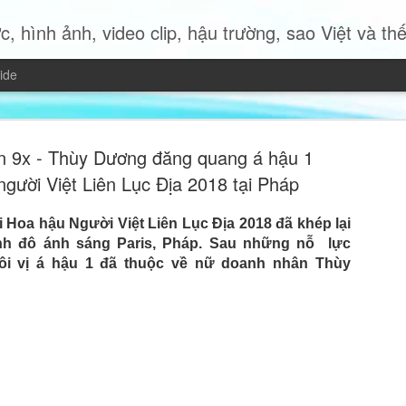
c, hình ảnh, video clip, hậu trường, sao Việt và thế giới 
ide
 9x - Thùy Dương đăng quang á hậu 1
gười Việt Liên Lục Địa 2018 tại Pháp
 Hoa hậu Người Việt Liên Lục Địa 2018 đã khép lại
Miss Quyn 
JUL
inh đô ánh sáng Paris, Pháp. Sau những nỗ lực
ôi vị á hậu 1 đã thuộc về nữ doanh nhân Thùy
19
trở thành 
Trong bộ ảnh thời trang mới
2023 Quyn Si mang đến một
nữ hiện đại độc lập, bản lĩ
của chính mình.
Không cần những bộ trang p