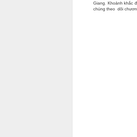
Giang. Khoảnh khắc đ
chúng theo dõi chương
A
Tr
n
r
nh
S
f
bư
M
tr
câ
K
ô
sa