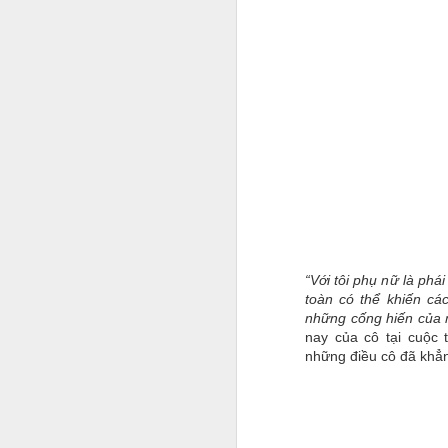
M
S
T
lạ
t
C
S
“Với tôi phụ nữ là phá
t
F
toàn có thể khiến cá
những cống hiến của 
nay của cô tại cuộc
G
những điều cô đã khẳn
v
t
tr
nh