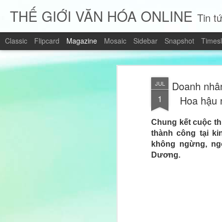
THẾ GIỚI VĂN HÓA ONLINE
Tin tứ
Classic
Flipcard
Magazine
Mosaic
Sidebar
Snapshot
Timesl
Doanh nhân
JUL
1
Hoa hậu n
Chung kết cuộc thi
thành công tại k
không ngừng, ng
Dương.