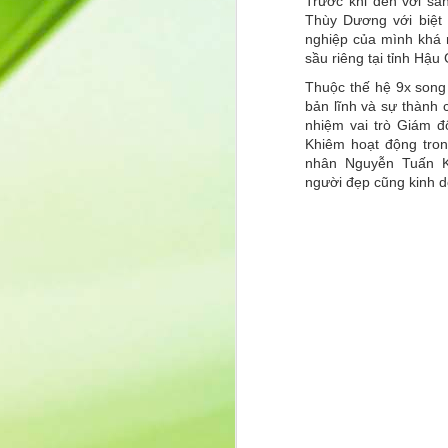
Trước khi đến với sâ
Tr
Thùy Dương với biệt
Q
nghiệp của mình khá nổ
t
sầu riêng tại tỉnh Hậu
K
Thuộc thế hệ 9x song
p
bản lĩnh và sự thành 
n
nhiệm vai trò Giám 
Khiêm hoạt động tro
S
nhân Nguyễn Tuấn K
m
người đẹp cũng kinh 
J
bả
kh
n
sự
c
b
Cô Nguyễn Thị Thanh Huệ –
MAY
9
dự ra mắt sách “Ngẫm – Cườ