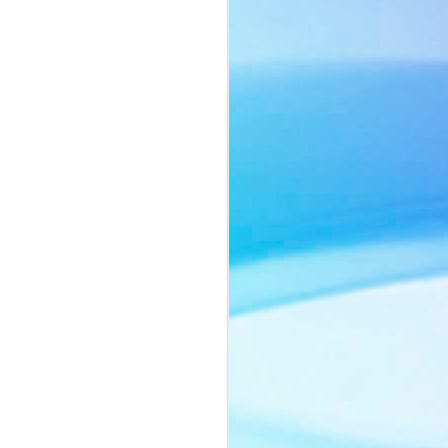
ôn ngữ thời trang tối giản với sắc beige
ng chiếc cà vạt mang hơi thở menswear
o nên một tổng thể vừa mạnh mẽ, vừa
ảnh của người phụ nữ biết cân bằng
nh vốn có.
ằm ở thần thái đầy chiều sâu. Ánh mắt
lùng, những chuyển động nhẹ nhàng
yn Si trở thành tâm điểm trong từng