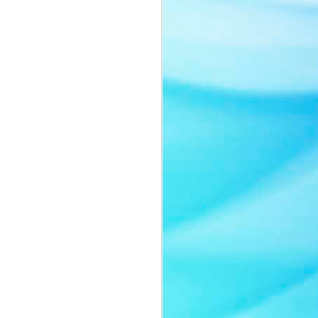
Nàng thơ của thời gian:
JUL
8
Quyn Si tái xuất đầy
cuốn hút trong bộ ảnh
mới
Sau một thời gian vắng bóng trước
truyền thông, Quyn Si bất ngờ trở
lại với bộ ảnh mới mang tinh thần
thanh lịch và đầy chất thơ.
Không lựa chọn hình ảnh sắc sảo
thường thấy của một nữ hoàng
sắc đẹp, người đẹp gây ấn tượng
khi xuất hiện với lối trang điểm
trong trẻo, nhẹ nhàng cùng thần
thái ngọt ngào như một nàng thơ
bước ra từ những trang tạp chí
thời trang cao cấp.
Trong bộ ảnh lần này, Quyn Si
khoe vẻ đẹp chín muồi của một
người phụ nữ thành công.