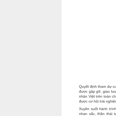
c
A
G
l
nổ
đ
Bộ
p
hề
A
Quyết định tham dự cu
y
được gặp gỡ, giao lư
Q
nhân Việt trên toàn c
m
được cơ hội trải nghi
N
Xuyên suốt hành trìn
đ
nhan sắc, thần thái 