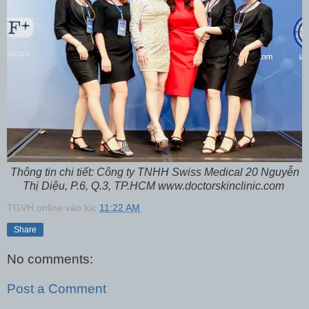
Thông tin chi tiết: Công ty TNHH Swiss Medical 20 Nguyễn
Thị Diệu, P.6, Q.3, TP.HCM www.doctorskinclinic.com
TGVH online
vào lúc
11:22 AM
Share
No comments:
Post a Comment