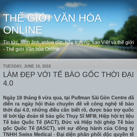
THẾ GIỚI VĂN HÓA
ONLINE
Tin tức, hình ảnh, video clip, hậu trường, sao Việt và thế giới
- Thế giới Văn hóa Online
TUESDAY, JUNE 19, 2018
LÀM ĐẸP VỚI TẾ BÀO GỐC THỜI ĐẠI
4.0
Ngày 18 tháng 6 vừa qua, tại Pullman Sài Gòn Centre đã
diễn ra ngày hội thảo chuyên đề về công nghệ tế bào
thời đại 4.0, những điều cần biết rõ, được bảo trợ quốc
tế bởi tập đoàn tế bào gốc Thụy Sĩ MFIII, Hiệp hội trị liệu
Tế bào Quốc Tế (IACT), Đức và Hiệp hội ghép Tế bào
gốc Quốc Tế (IASCT), với sự đồng hành của Công ty
TNHH Swiss Medical - Đại diện phân phối độc quyền tế