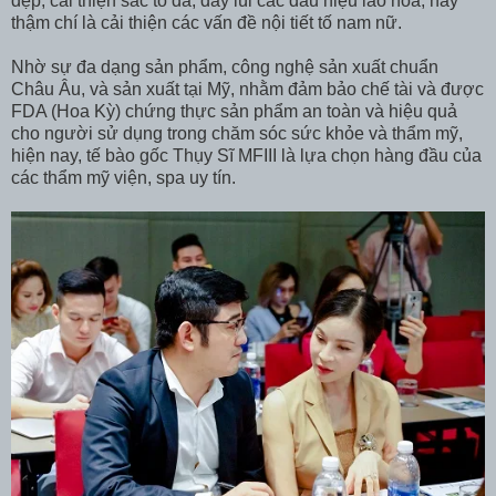
đẹp, cải thiện sắc tố da, đẩy lùi các dấu hiệu lão hóa, hay
thậm chí là cải thiện các vấn đề nội tiết tố nam nữ.
Nhờ sự đa dạng sản phẩm, công nghệ sản xuất chuẩn
Châu Âu, và sản xuất tại Mỹ, nhằm đảm bảo chế tài và được
FDA (Hoa Kỳ) chứng thực sản phẩm an toàn và hiệu quả
cho người sử dụng trong chăm sóc sức khỏe và thẩm mỹ,
hiện nay, tế bào gốc Thụy Sĩ MFIII là lựa chọn hàng đầu của
các thẩm mỹ viện, spa uy tín.