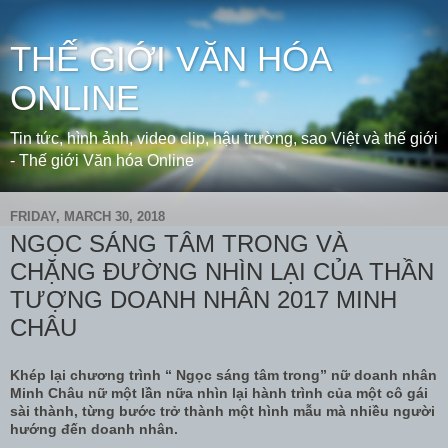
THẾ GIỚI VĂN HÓA
ONLINE
Tin tức, hình ảnh, video clip, hậu trường, sao Việt và thế giới
- Thế giới Văn hóa Online
FRIDAY, MARCH 30, 2018
NGỌC SÁNG TÂM TRONG VÀ
CHẶNG ĐƯỜNG NHÌN LẠI CỦA THẦN
TƯỢNG DOANH NHÂN 2017 MINH
CHÂU
Khép lại chương trình “ Ngọc sáng tâm trong” nữ doanh nhân
Minh Châu nữ một lần nữa nhìn lại hành trình của một cô gái
sài thành, từng bước trở thành một hình mẫu mà nhiều người
hướng đến doanh nhân.