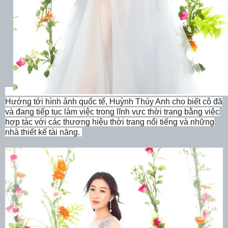
Hướng tới hình ảnh quốc tế,
Huỳnh Thúy Anh
cho biết cô đã
và đang tiếp tục làm việc trong lĩnh vực thời trang bằng việc
hợp tác với các thương hiệu thời trang nổi tiếng
và những
nhà thiết kế tài năng
.