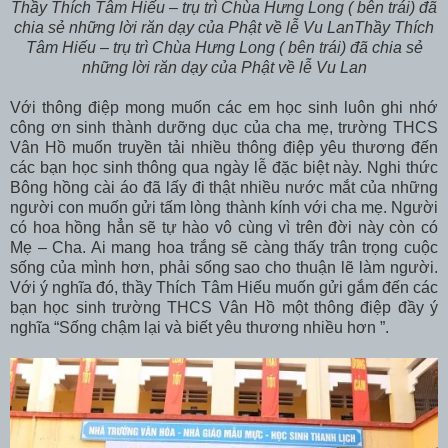
Thầy Thích Tâm Hiếu – trụ trì Chùa Hưng Long ( bên trái) đã
chia sẻ những lời răn dạy của Phật về lễ Vu LanThầy Thích
Tâm Hiếu – trụ trì Chùa Hưng Long ( bên trái) đã chia sẻ
những lời răn dạy của Phật về lễ Vu Lan
Với thông điệp mong muốn các em học sinh luôn ghi nhớ
công ơn sinh thành dưỡng dục của cha mẹ, trường THCS
Vân Hồ muốn truyền tải nhiều thông điệp yêu thương đến
các bạn học sinh thông qua ngày lễ đặc biệt này. Nghi thức
Bông hồng cài áo đã lấy đi thật nhiều nước mắt của những
người con muốn gửi tấm lòng thành kính với cha mẹ. Người
có hoa hồng hẳn sẽ tự hào vô cùng vì trên đời này còn có
Mẹ – Cha. Ai mang hoa trắng sẽ càng thấy trân trọng cuộc
sống của mình hơn, phải sống sao cho thuận lẽ làm người.
Với ý nghĩa đó, thầy Thích Tâm Hiếu muốn gửi gắm đến các
bạn học sinh trường THCS Vân Hồ một thông điệp đầy ý
nghĩa “Sống chậm lại và biết yêu thương nhiều hơn ”.