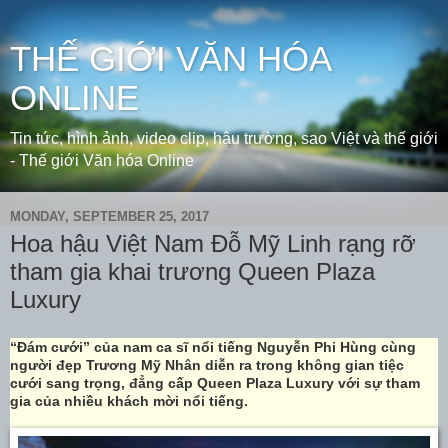
THẾ GIỚI VĂN HÓA
ONLINE
Tin tức, hình ảnh, video clip, hậu trường, sao Việt và thế giới
- Thế giới Văn hóa Online
MONDAY, SEPTEMBER 25, 2017
Hoa hậu Việt Nam Đỗ Mỹ Linh rạng rỡ
tham gia khai trương Queen Plaza
Luxury
“Đám cưới” của nam ca sĩ nổi tiếng Nguyễn Phi Hùng cùng
người đẹp Trương Mỹ Nhân diễn ra trong không gian tiệc
cưới sang trọng, đẳng cấp Queen Plaza Luxury với sự tham
gia của nhiều khách mời nổi tiếng.