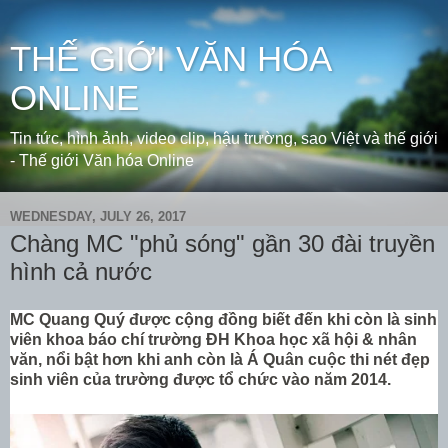
THẾ GIỚI VĂN HÓA
ONLINE
Tin tức, hình ảnh, video clip, hậu trường, sao Việt và thế giới
- Thế giới Văn hóa Online
WEDNESDAY, JULY 26, 2017
Chàng MC "phủ sóng" gần 30 đài truyền
hình cả nước
MC Quang Quý được cộng đồng biết đến khi còn là sinh
viên khoa báo chí trường ĐH Khoa học xã hội & nhân
văn, nổi bật hơn khi anh còn là Á Quân cuộc thi nét đẹp
sinh viên của trường được tổ chức vào năm 2014.