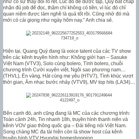
như có sự thay đổi rõ rệt. Lúc đó để được tập, Quý bất chấp
nhận đủ job để đọc, thậm chí không có tiền, vì lúc đó chỉ
quan niệm được làm nghề là quá tốt rồi. Cũng nhờ đó mà
mới có cái giọng như ngày hôm nay.” Anh chia sẻ.
Hiện tại, Quang Quý đang là voice talent của các TV show
trên các kênh truyền hình như: Không giới hạn – Sasuke
Việt Nam (VTV3), Solo cùng bolero, Tình bolero, chuỗi
chương trình Cười xuyên việt, Ngôi sao phương nam…
(THVL), Én vàng, Hát cùng mẹ yêu (HTV7), Tình khúc vượt
thời gian, Âm nhạc bước nhảy (VTV9), MV top hits (LA34)…
Bên cạnh đó, anh cũng đang là MC của các chương trình:
Toàn cảnh 24h, Tin nhanh 18h, truyền hình thanh niên và
kênh VOV giao thông quốc gia – Đài tiếng nói Việt Nam.
Song chàng MC đa tài hiện còn là show host của kênh
truyền hình VTV Hyundai homeshopping.