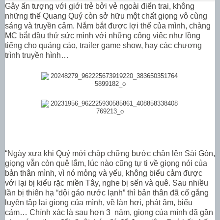
Gây ấn tượng với giới trẻ bởi vẻ ngoài điển trai, không
những thế Quang Quý còn sở hữu một chất giọng vô cùng
sáng và truyền cảm. Nắm bắt được lợi thế của mình, chàng
MC bắt đầu thử sức mình với những công việc như lồng
tiếng cho quảng cáo, trailer game show, hay các chương
trình truyền hình…
“Ngày xưa khi Quý mới chập chững bước chân lên Sài Gòn,
giọng vẫn còn quê lắm, lúc nào cũng tự ti về giọng nói của
bản thân mình, vì nó mỏng và yếu, không biểu cảm được
với lại bị kiểu rặc miền Tây, nghe bị sến và quê. Sau nhiều
lần bị thiên hạ “dội gáo nước lạnh” thì bản thân đã cố gắng
luyện tập lại giọng của mình, về làn hơi, phát âm, biểu
cảm… Chính xác là sau hơn 3 năm, giọng của mình đã gần