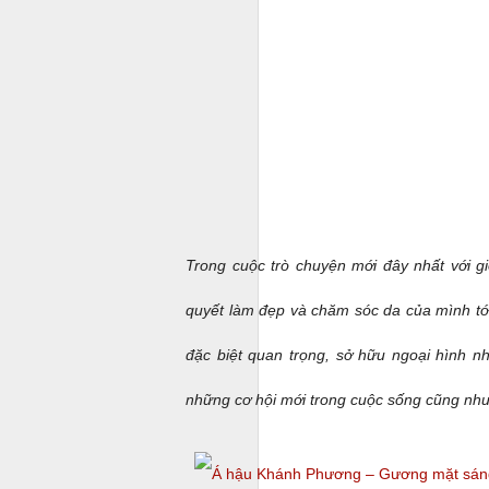
M
S
T
lạ
t
C
Trong cuộc trò chuyện mới đây nhất với g
S
quyết làm đẹp và chăm sóc da của mình tớ
t
F
đặc biệt quan trọng, sở hữu ngoại hình n
G
v
những cơ hội mới trong cuộc sống cũng như
t
tr
nh