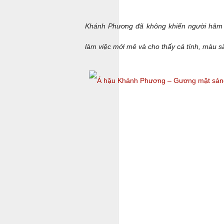
c
A
Khánh Phương đã không khiến người hâm 
làm việc mới mẻ và cho thấy cá tính, màu s
G
l
nổ
đ
Bộ
p
hề
A
y
Q
m
N
đ