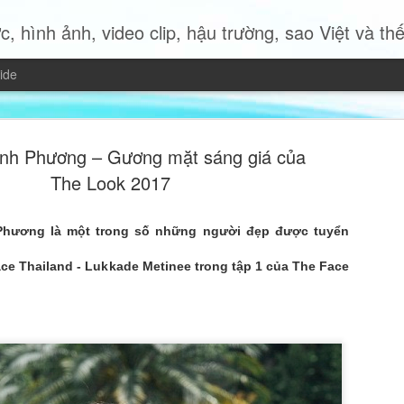
c, hình ảnh, video clip, hậu trường, sao Việt và thế giới 
ide
nh Phương – Gương mặt sáng giá của
The Look 2017
Phương là một trong số những người đẹp được tuyển
Miss Quyn 
JUL
19
ce Thailand - Lukkade Metinee trong tập 1 của The Face
trở thành 
Trong bộ ảnh thời trang mới
2023 Quyn Si mang đến một
nữ hiện đại độc lập, bản lĩ
của chính mình.
Không cần những bộ trang p