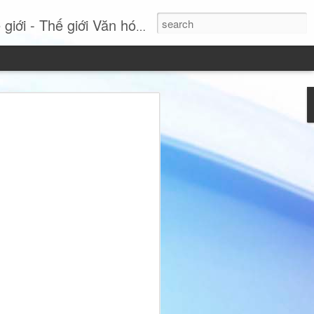
- Thế giới Văn hóa Online
Si: Khi sự thanh lịch
tuyên ngôn phong cách
 nhất, Miss International Beauty Queen
 hình ảnh đầy cuốn hút của người phụ
nh và không ngừng tái định nghĩa vẻ đẹp
hục lộng lẫy hay các chi tiết phô