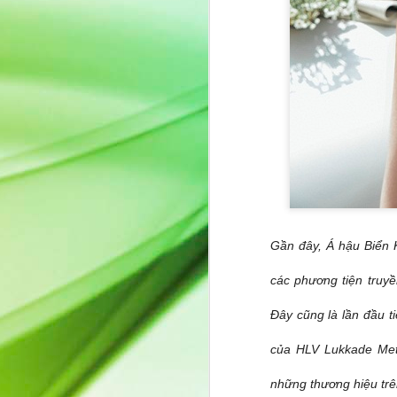
Quyn Si ghi dấu ấn
JUL
13
trên ấn phẩm quốc tế
Beauty Queen
Sau một thời gian vắng bóng,
Miss International Beauty Queen
2023 Quyn Si chính thức trở lại
khi xuất hiện trên ấn phẩm quốc
tế Beauty Queen với bộ ảnh mang
tinh thần thanh lịch và đầy chất
J
thơ.
Không lựa chọn hình ảnh sắc sảo
củ
hay hào nhoáng thường thấy,
v
Quyn Si chinh phục người xem
Gần đây, Á hậu Biển 
tr
bằng vẻ đẹp nhẹ nhàng, tự nhiên
cùng thần thái điềm tĩnh của một
các phương tiện truy
người phụ nữ trưởng thành. Mỗi
khung hình đều tôn vinh sự tinh
Đây cũng là lần đầu t
tế, bản lĩnh và sức hút đến từ nội
tâm hơn là những giá trị hào
của HLV Lukkade Met
nhoáng bên ngoài.
J
những thương hiệu trê