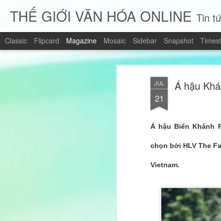
THẾ GIỚI VĂN HÓA ONLINE
Tin tứ
Classic
Flipcard
Magazine
Mosaic
Sidebar
Snapshot
Timesl
Á hậu Khá
JUL
21
Á hậu Biển Khánh 
chọn bởi HLV The Fa
Vietnam.