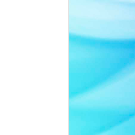
Nàng thơ của thời gian:
JUL
8
Quyn Si tái xuất đầy
cuốn hút trong bộ ảnh
mới
Sau một thời gian vắng bóng trước
truyền thông, Quyn Si bất ngờ trở
lại với bộ ảnh mới mang tinh thần
thanh lịch và đầy chất thơ.
Không lựa chọn hình ảnh sắc sảo
thường thấy của một nữ hoàng
sắc đẹp, người đẹp gây ấn tượng
khi xuất hiện với lối trang điểm
trong trẻo, nhẹ nhàng cùng thần
thái ngọt ngào như một nàng thơ
bước ra từ những trang tạp chí
thời trang cao cấp.
Trong bộ ảnh lần này, Quyn Si
khoe vẻ đẹp chín muồi của một
người phụ nữ thành công.