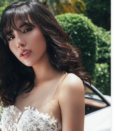
trương, Quyn Si lựa chọn ng
trung tính, sơ mi trắng cù
cổ điển. Sự kết hợp ấy tạ
mềm mại, phản chiếu hình 
giữa quyền lực và nét nữ tí
Điểm đặc biệt của bộ ảnh n
sắc sảo nhưng không lạnh 
nhưng đầy chủ đích giúp Qu
khuôn hình.