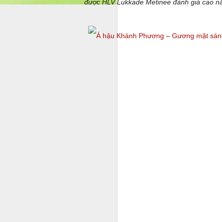
được HLV Lukkade Metinee đánh giá cao nă
tại Cô Nguyễn Thị Thanh Huệ – Hiệu tr
Cười” của Trần Minh Cư
Buổi ra mắt tập sách Ngẫm – Cười của tá
sự tham dự của đông đảo văn nghệ sĩ, n
Truyện trào phúng “ngẫm cườ
MAY
4
Trong đời sống văn học đương đại,
những áp lực vô hình, truyện trào p
đi để suy ngẫm. Quyển truyện trào phúng
không ồn ào, không phô trương, nhưng đ
M
Nế
t
đ
S
x
nh