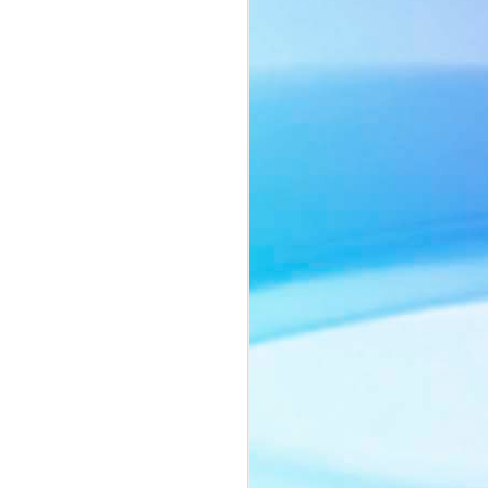
ôn ngữ thời trang tối giản với sắc beige
ng chiếc cà vạt mang hơi thở menswear
o nên một tổng thể vừa mạnh mẽ, vừa
ảnh của người phụ nữ biết cân bằng
nh vốn có.
ằm ở thần thái đầy chiều sâu. Ánh mắt
lùng, những chuyển động nhẹ nhàng
yn Si trở thành tâm điểm trong từng