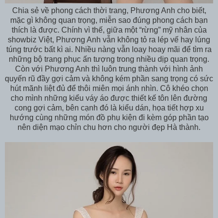
Chia sẻ về phong cách thời trang, Phương Anh cho biết,
mặc gì không quan trọng, miễn sao đúng phong cách bạn
thích là được. Chính vì thế, giữa một “rừng” mỹ nhân của
showbiz Việt, Phương Anh vẫn không tỏ ra lép vế hay lúng
túng trước bất kì ai. Nhiều nàng vẫn loay hoay mãi để tìm ra
những bộ trang phục ấn tượng trong nhiều dịp quan trọng.
Còn với Phương Anh thì luôn trung thành với hình ảnh
quyến rũ đầy gợi cảm và không kém phần sang trọng có sức
hút mãnh liệt đủ để thôi miên mọi ánh nhìn. Cô khéo chọn
cho mình những kiểu váy áo được thiết kế tôn lên đường
cong gợi cảm, bên cạnh đó là kiểu dán, họa tiết hợp xu
hướng cùng những món đồ phụ kiện đi kèm góp phần tạo
nên diện mạo chỉn chu hơn cho người đẹp Hà thành.