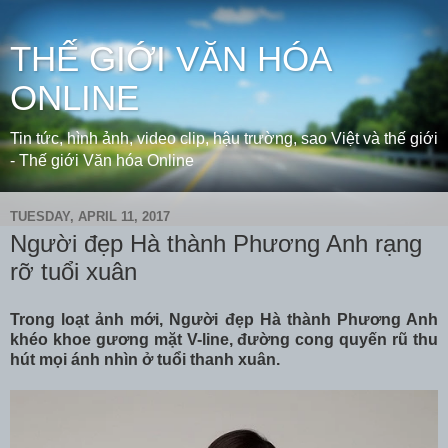
THẾ GIỚI VĂN HÓA
ONLINE
Tin tức, hình ảnh, video clip, hậu trường, sao Việt và thế giới
- Thế giới Văn hóa Online
TUESDAY, APRIL 11, 2017
Người đẹp Hà thành Phương Anh rạng
rỡ tuổi xuân
Trong loạt ảnh mới, Người đẹp Hà thành Phương Anh
khéo khoe gương mặt V-line, đường cong quyến rũ thu
hút mọi ánh nhìn ở tuổi thanh xuân.