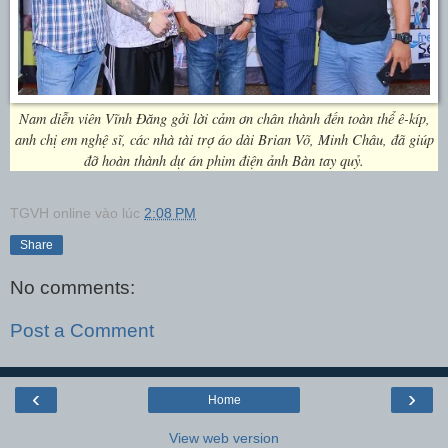
Nam diễn viên Vĩnh Đăng gởi lời cảm ơn chân thành đến toàn thể ê-kíp,
anh chị em nghệ sĩ, các nhà tài trợ áo dài Brian Võ, Minh Châu, đã giúp
đỡ hoàn thành dự án phim điện ảnh Bàn tay quỷ.
TGVH online
vào lúc
2:08 PM
Share
No comments:
Post a Comment
‹
›
Home
View web version