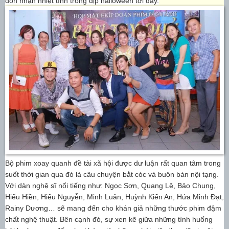
đón nhận nhiệt tình trong dịp halloween tới đây.
Bộ phim xoay quanh đề tài xã hội được dư luận rất quan tâm trong
suốt thời gian qua đó là câu chuyện bắt cóc và buôn bán nội tạng.
Với dàn nghệ sĩ nổi tiếng như: Ngọc Sơn, Quang Lê, Bảo Chung,
Hiếu Hiền, Hiếu Nguyễn, Minh Luân, Huỳnh Kiến An, Hứa Minh Đạt,
Rainy Dương… sẽ mang đến cho khán giả những thước phim đậm
chất nghệ thuật. Bên cạnh đó, sự xen kẽ giữa những tình huống