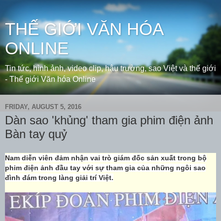
THẾ GIỚI VĂN HÓA
ONLINE
Tin tức, hình ảnh, video clip, hậu trường, sao Việt và thế giới
- Thế giới Văn hóa Online
FRIDAY, AUGUST 5, 2016
Dàn sao 'khủng' tham gia phim điện ảnh
Bàn tay quỷ
Nam diễn viên đảm nhận vai trò giám đốc sản xuất trong bộ
phim điện ảnh đầu tay với sự tham gia của những ngôi sao
đình đám trong làng giải trí Việt.