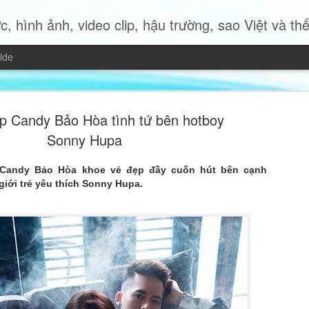
c, hình ảnh, video clip, hậu trường, sao Việt và thế giới 
ide
p Candy Bảo Hòa tình tứ bên hotboy
Sonny Hupa
 Candy Bảo Hòa khoe vẻ đẹp đầy cuốn hút bên cạnh
Miss Quyn 
iới trẻ yêu thích Sonny Hupa.
JUL
19
trở thành 
Trong bộ ảnh thời trang mới
2023 Quyn Si mang đến một
nữ hiện đại độc lập, bản lĩ
của chính mình.
Không cần những bộ trang p