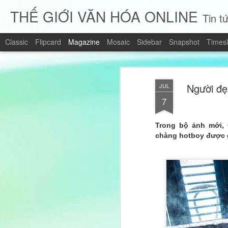
THẾ GIỚI VĂN HÓA ONLINE
Tin tứ
Classic
Flipcard
Magazine
Mosaic
Sidebar
Snapshot
Timesl
Người đẹ
JUL
7
Trong bộ ảnh mới,
chàng hotboy được g