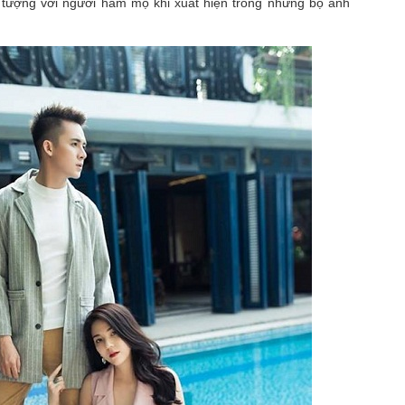
n tượng với người hâm mộ khi xuất hiện trong những bộ ảnh
SIÊU MẪU AO ZANG - KHI “VẺ ĐẸP LẠNH” TRỞ
PR
21
THÀNH NGÔN NGỮ QUYỀN LỰC MỚI CỦA THỜI
TRANG CHÂU Á
ong thế giới thời trang đang dần bão hòa bởi những gương mặt na ná
hau, sự xuất hiện của Ao Zang mang đến một cảm giác khác biệt rõ
ệt không ồn ào, không phô trương, nhưng đủ sắc lạnh để khiến mọi ánh
ìn phải dừng lại lâu hơn một nhịp.
ở hữu chiều cao lý tưởng cùng tỷ lệ hình thể chuẩn mực của một high-
ashion model, Ao Zang không chỉ “mặc” trang phục, mà anh biến mỗi
ớc đi thành một tuyên ngôn thị giác.
Nét kiêu sa của Hoa hậu Sắc đẹp người Việt Hà Linh
AR
6
Trong bộ ảnh thời trang vừa được giới thiệu, Hoa hậu Sắc đẹp
Người Việt Hà Linh khiến người xem khó rời mắt khi xuất hiện
ong thiết kế dạ hội lộng lẫy, tôn trọn vẻ đẹp thanh lịch cùng vóc dáng
n đối, gợi cảm nhưng vẫn đầy tinh tế.
hoác lên mình chiếc váy dạ hội được thiết kế công phu với phom dáng
m sát, Hà Linh khéo léo khoe đường cong mềm mại cùng thần thái
ng trọng.