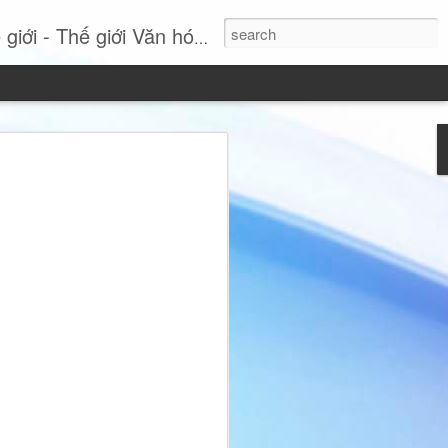
- Thế giới Văn hóa Online
Si: Khi sự thanh lịch
tuyên ngôn phong cách
 nhất, Miss International Beauty Queen
 hình ảnh đầy cuốn hút của người phụ
nh và không ngừng tái định nghĩa vẻ đẹp
hục lộng lẫy hay các chi tiết phô