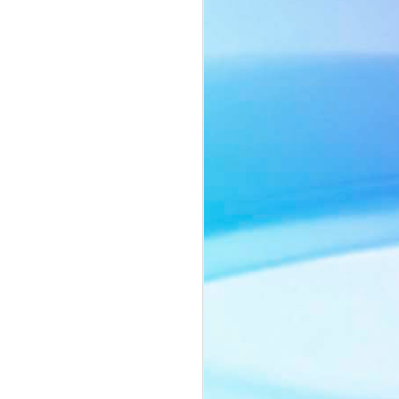
ôn ngữ thời trang tối giản với sắc beige
ng chiếc cà vạt mang hơi thở menswear
o nên một tổng thể vừa mạnh mẽ, vừa
ảnh của người phụ nữ biết cân bằng
nh vốn có.
ằm ở thần thái đầy chiều sâu. Ánh mắt
lùng, những chuyển động nhẹ nhàng
yn Si trở thành tâm điểm trong từng