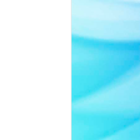
Nàng thơ của thời gian:
JUL
8
Quyn Si tái xuất đầy
cuốn hút trong bộ ảnh
mới
Sau một thời gian vắng bóng trước
truyền thông, Quyn Si bất ngờ trở
lại với bộ ảnh mới mang tinh thần
thanh lịch và đầy chất thơ.
Không lựa chọn hình ảnh sắc sảo
thường thấy của một nữ hoàng
sắc đẹp, người đẹp gây ấn tượng
khi xuất hiện với lối trang điểm
trong trẻo, nhẹ nhàng cùng thần
thái ngọt ngào như một nàng thơ
bước ra từ những trang tạp chí
thời trang cao cấp.
Trong bộ ảnh lần này, Quyn Si
khoe vẻ đẹp chín muồi của một
người phụ nữ thành công.