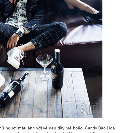
ool", mà là cool một cách… không cần cố.
Đẳng Cấp Không Cần Lên Tiếng: Miss Quyn Si Và
PR
27
Nghệ Thuật Tinh Giản
iữa nhịp chảy không ngừng của Bangkok nơi thời trang đường phố
uôn cạnh tranh từng khoảnh khắc, Miss Quyn Si không cần cố gắng để
i bật. Cô đơn giản xuất hiện, và mọi thứ xung quanh dường như tự
ộng hạ tông.
 blazer dáng dài được xử lý với độ chính xác gần như tuyệt đối:
hom vai sắc, đường cắt gọn, độ rũ vừa đủ để ôm lấy cơ thể mà không
 gò bó.
Ao Zang và Miss Quyn Si ''gây bão'' với bộ ảnh mới
PR
22
Không cần drama, không cần chiêu trò truyền thông rầm rộ, chỉ
một bộ ảnh mới cũng đủ khiến cộng đồng mạng “đứng ngồi không
ên” khi siêu mẫu Trung Quốc Ao Zang bất ngờ kết hợp cùng Miss
uyn Si trong một concept thời trang mang màu sắc high-fashion cực
ạnh.
gay từ những khung hình đầu tiên, Ao Zang đã chứng minh vì sao anh
 nữ người mẫu ảnh với vẻ đẹp đầy mê hoặc, Candy Bảo Hòa
ược xem là gương mặt mang “khí chất runway quốc tế”.