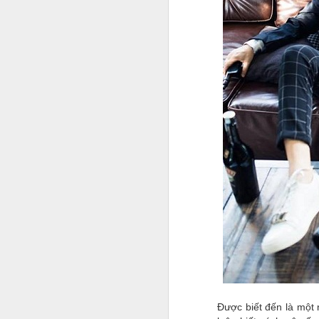
c
A
G
l
nổ
đ
Bộ
p
hề
A
y
Q
m
N
Được biết đến là một
đ