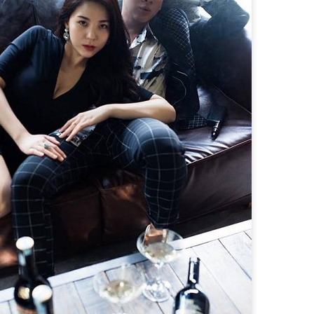
trương, Quyn Si lựa chọn ng
trung tính, sơ mi trắng cù
cổ điển. Sự kết hợp ấy tạ
mềm mại, phản chiếu hình 
giữa quyền lực và nét nữ tí
Điểm đặc biệt của bộ ảnh n
sắc sảo nhưng không lạnh 
nhưng đầy chủ đích giúp Qu
khuôn hình.