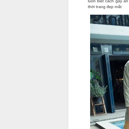
luôn biết cách gây ấ
thời trang đẹp mắt.
A
Tr
n
r
nh
S
f
bư
M
tr
câ
K
ô
sa