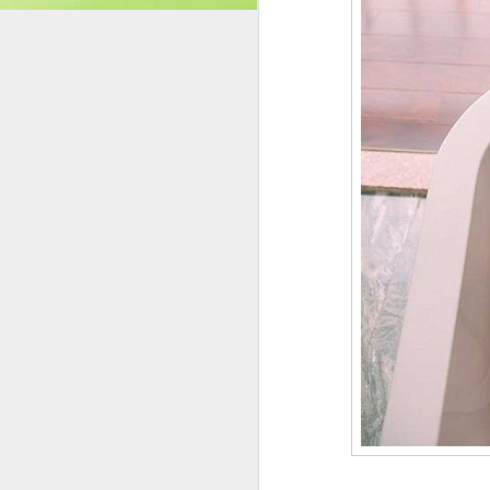
tại Cô Nguyễn Thị Thanh Huệ – Hiệu tr
Cười” của Trần Minh Cư
Buổi ra mắt tập sách Ngẫm – Cười của tá
sự tham dự của đông đảo văn nghệ sĩ, n
Truyện trào phúng “ngẫm cườ
MAY
4
Trong đời sống văn học đương đại,
những áp lực vô hình, truyện trào p
đi để suy ngẫm. Quyển truyện trào phúng
không ồn ào, không phô trương, nhưng đ
M
Nế
t
đ
S
x
nh