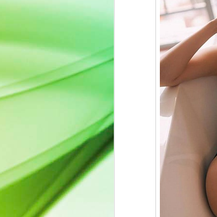
Quyn Si ghi dấu ấn
JUL
13
trên ấn phẩm quốc tế
Beauty Queen
Sau một thời gian vắng bóng,
Miss International Beauty Queen
2023 Quyn Si chính thức trở lại
khi xuất hiện trên ấn phẩm quốc
tế Beauty Queen với bộ ảnh mang
tinh thần thanh lịch và đầy chất
J
thơ.
Không lựa chọn hình ảnh sắc sảo
củ
hay hào nhoáng thường thấy,
v
Quyn Si chinh phục người xem
tr
bằng vẻ đẹp nhẹ nhàng, tự nhiên
cùng thần thái điềm tĩnh của một
người phụ nữ trưởng thành. Mỗi
khung hình đều tôn vinh sự tinh
tế, bản lĩnh và sức hút đến từ nội
tâm hơn là những giá trị hào
nhoáng bên ngoài.
J