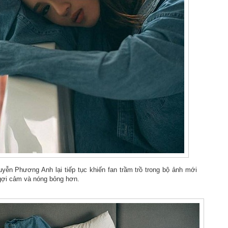
SIÊU MẪU AO ZANG - KHI “VẺ ĐẸP LẠNH” TRỞ
PR
21
THÀNH NGÔN NGỮ QUYỀN LỰC MỚI CỦA THỜI
TRANG CHÂU Á
ong thế giới thời trang đang dần bão hòa bởi những gương mặt na ná
hau, sự xuất hiện của Ao Zang mang đến một cảm giác khác biệt rõ
ệt không ồn ào, không phô trương, nhưng đủ sắc lạnh để khiến mọi ánh
ìn phải dừng lại lâu hơn một nhịp.
ở hữu chiều cao lý tưởng cùng tỷ lệ hình thể chuẩn mực của một high-
ashion model, Ao Zang không chỉ “mặc” trang phục, mà anh biến mỗi
ớc đi thành một tuyên ngôn thị giác.
Nét kiêu sa của Hoa hậu Sắc đẹp người Việt Hà Linh
AR
6
Trong bộ ảnh thời trang vừa được giới thiệu, Hoa hậu Sắc đẹp
Người Việt Hà Linh khiến người xem khó rời mắt khi xuất hiện
yễn Phương Anh lại tiếp tục khiến fan trầm trồ trong bộ ảnh mới
ong thiết kế dạ hội lộng lẫy, tôn trọn vẻ đẹp thanh lịch cùng vóc dáng
 gợi cảm và nóng bỏng hơn.
n đối, gợi cảm nhưng vẫn đầy tinh tế.
hoác lên mình chiếc váy dạ hội được thiết kế công phu với phom dáng
m sát, Hà Linh khéo léo khoe đường cong mềm mại cùng thần thái
ng trọng.