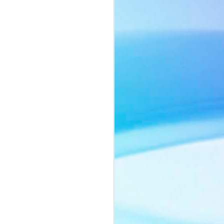
ôn ngữ thời trang tối giản với sắc beige
ng chiếc cà vạt mang hơi thở menswear
o nên một tổng thể vừa mạnh mẽ, vừa
ảnh của người phụ nữ biết cân bằng
nh vốn có.
ằm ở thần thái đầy chiều sâu. Ánh mắt
lùng, những chuyển động nhẹ nhàng
yn Si trở thành tâm điểm trong từng