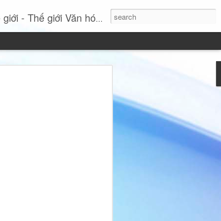
- Thế giới Văn hóa Online
Si: Khi sự thanh lịch
tuyên ngôn phong cách
 nhất, Miss International Beauty Queen
 hình ảnh đầy cuốn hút của người phụ
nh và không ngừng tái định nghĩa vẻ đẹp
hục lộng lẫy hay các chi tiết phô