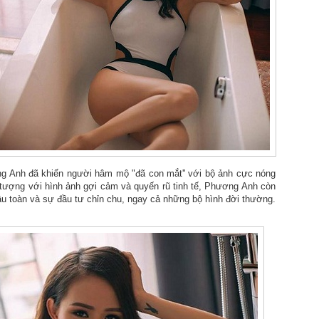
trương, Quyn Si lựa chọn ng
trung tính, sơ mi trắng cù
cổ điển. Sự kết hợp ấy tạ
mềm mại, phản chiếu hình 
giữa quyền lực và nét nữ tí
Điểm đặc biệt của bộ ảnh n
sắc sảo nhưng không lạnh 
nhưng đầy chủ đích giúp Qu
khuôn hình.
 Anh đã khiến người hâm mộ "đã con mắt'' với bộ ảnh cực nóng
 tượng với hình ảnh gợi cảm và quyến rũ tinh tế, Phương Anh còn
u toàn và sự đầu tư chỉn chu, ngay cả những bộ hình đời thường.