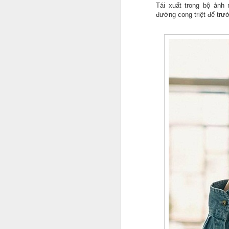
c
Tái xuất trong bộ ảnh
đường cong triệt để trư
A
G
l
nổ
đ
Bộ
p
hề
A
y
Q
m
N
đ