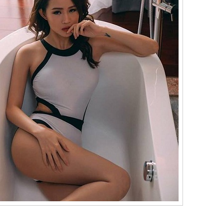
ưởng trường PTTH đặc biệt Nguyễn Đình Chiều dự ra mắt sách “Ngẫm –
c giả Trần Minh Cường vừa diễn ra trong không khí gần gũi, ấm áp với
hà giáo, bạn đọc và những người yêu văn học.
i” – tiếng cười suy tư của tác giả Trần Minh Cường
 khi nhịp sống ngày càng gấp gáp và con người dễ mỏi mệt trước
húng vẫn giữ một vị trí đặc biệt: khiến người ta bật cười, rồi chợt lặng
 “ngẫm cười” của tác giả Trần Minh Cường ra đời trong tinh thần ấy –
ủ sâu để chạm vào những góc khuất rất quen của đời sống.
Siêu mẫu Ao Zang diện suit lịch lãm tại Thái Lan:
AY
4
Không cần “diễn sâu” vẫn đủ khiến dân tình dừng lướt
u có một công thức để gây chú ý trong thời đại ai cũng muốn nổi bật,
hì siêu mẫu Ao Zang vừa chứng minh: đôi khi, chỉ cần đứng yên cũng
ủ "chiếm sóng".
et đồ đỏ với phom blazer chuẩn chỉnh, điểm xuyết brooch ánh kim nhỏ
íu nhưng đủ tinh, kết hợp cùng áo đen bên trong - combo nghe quen
ưng lên người Ao Zang lại có vibe rất khác. Không phải kiểu "cố gắng