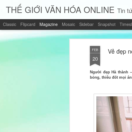
THẾ GIỚI VĂN HÓA ONLINE
Tin tứ
Classic
Flipcard
Magazine
Mosaic
Sidebar
Snapshot
Timesl
Vẻ đẹp n
FEB
20
Người đẹp Hà thành 
bỏng, thiêu đốt mọi á