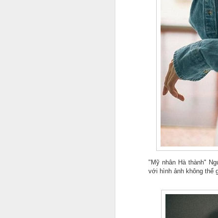
A
Tr
n
r
nh
S
f
bư
M
"Mỹ nhân Hà thành" Ngu
tr
với hình ảnh không thể
câ
K
ô
sa