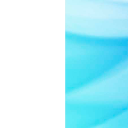
Nàng thơ của thời gian:
JUL
8
Quyn Si tái xuất đầy
cuốn hút trong bộ ảnh
mới
Sau một thời gian vắng bóng trước
truyền thông, Quyn Si bất ngờ trở
lại với bộ ảnh mới mang tinh thần
thanh lịch và đầy chất thơ.
Không lựa chọn hình ảnh sắc sảo
thường thấy của một nữ hoàng
sắc đẹp, người đẹp gây ấn tượng
khi xuất hiện với lối trang điểm
trong trẻo, nhẹ nhàng cùng thần
thái ngọt ngào như một nàng thơ
bước ra từ những trang tạp chí
thời trang cao cấp.
Trong bộ ảnh lần này, Quyn Si
khoe vẻ đẹp chín muồi của một
người phụ nữ thành công.