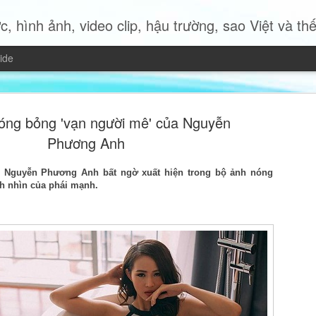
c, hình ảnh, video clip, hậu trường, sao Việt và thế giới 
ide
óng bỏng 'vạn người mê' của Nguyễn
Phương Anh
– Nguyễn Phương Anh bất ngờ xuất hiện
trong bộ ảnh nóng
Miss Quyn 
nh nhìn của phái mạnh.
JUL
19
trở thành 
Trong bộ ảnh thời trang mới
2023 Quyn Si mang đến một
nữ hiện đại độc lập, bản lĩ
của chính mình.
Không cần những bộ trang p