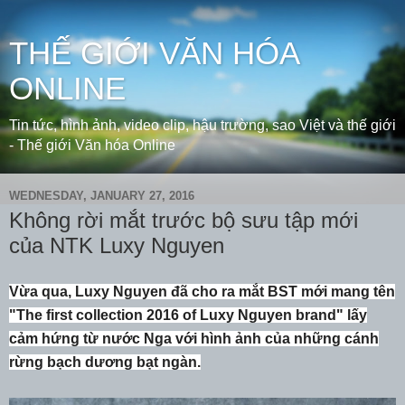
THẾ GIỚI VĂN HÓA
ONLINE
Tin tức, hình ảnh, video clip, hậu trường, sao Việt và thế giới
- Thế giới Văn hóa Online
WEDNESDAY, JANUARY 27, 2016
Không rời mắt trước bộ sưu tập mới
của NTK Luxy Nguyen
Vừa qua, Luxy Nguyen đã cho ra mắt BST mới mang tên
"The first collection 2016 of Luxy Nguyen brand" lấy
cảm hứng từ nước Nga với hình ảnh của những cánh
rừng bạch dương bạt ngàn.