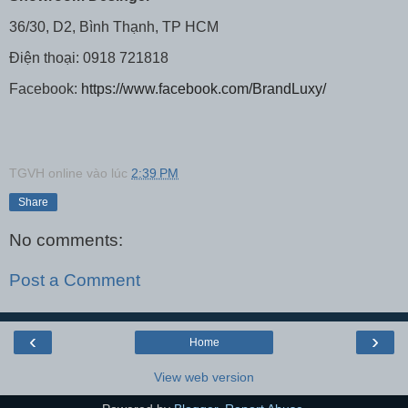
36/30, D2, Bình Thạnh, TP HCM
Điện thoại: 0918 721818
Facebook:
https://www.
facebook.com/BrandLuxy/
TGVH online
vào lúc
2:39 PM
Share
No comments:
Post a Comment
‹
›
Home
View web version