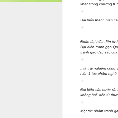
tại Cô Nguyễn Thị Thanh Huệ – Hiệu tr
khác trong chương trì
Cười” của Trần Minh Cư
Buổi ra mắt tập sách Ngẫm – Cười của tá
Đại biểu thanh niên c
sự tham dự của đông đảo văn nghệ sĩ, n
Truyện trào phúng “ngẫm cườ
MAY
4
Đoàn đại biểu đến từ 
Trong đời sống văn học đương đại,
Đại diện tranh gạo Qu
những áp lực vô hình, truyện trào p
tranh gạo đặc sắc của
đi để suy ngẫm. Quyển truyện trào phúng
không ồn ào, không phô trương, nhưng đ
..và trải nghiệm công
M
hiện 1 tác phẩm nghệ 
Nế
t
Đại biểu các nước rất
đ
không hai" đến từ thươ
S
x
Một tác phẩm tranh g
nh