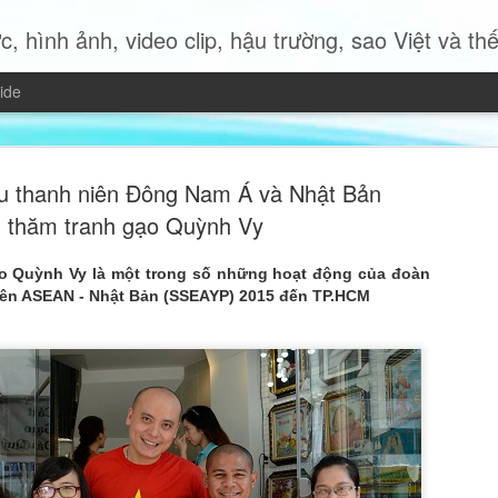
c, hình ảnh, video clip, hậu trường, sao Việt và thế giới 
ide
àu thanh niên Đông Nam Á và Nhật Bản
thăm tranh gạo Quỳnh Vy
o Quỳnh Vy là một trong số những hoạt động của đoàn
Miss Quyn 
niên ASEAN - Nhật Bản (SSEAYP) 2015 đến TP.HCM
JUL
19
trở thành 
Trong bộ ảnh thời trang mới
2023 Quyn Si mang đến một
nữ hiện đại độc lập, bản lĩ
của chính mình.
Không cần những bộ trang p