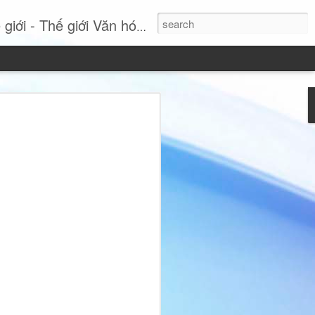
- Thế giới Văn hóa Online
Si: Khi sự thanh lịch
tuyên ngôn phong cách
 nhất, Miss International Beauty Queen
 hình ảnh đầy cuốn hút của người phụ
nh và không ngừng tái định nghĩa vẻ đẹp
hục lộng lẫy hay các chi tiết phô