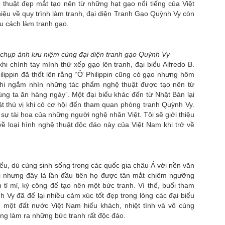
thuật đẹp mắt tạo nên từ những hạt gạo nổi tiếng của Việt
CHASE MALAMPHY:
Han Mia Luong: Thăng
JUL
JUL
hiệu về quy trình làm tranh, đại diện Tranh Gạo Quỳnh Vy còn
13
13
GƯƠNG MẶT MỚI
Hoa Cùng Nghệ Thuật
u cách làm tranh gạo.
ĐANG THU HÚT SỰ
Trang Điểm Của Khải
CHÚ Ý CỦA GIỚI
Thiên
THỜI TRANG
Không cần đến những gam màu
 chụp ảnh lưu niệm cùng đại diện tranh gạo Quỳnh Vy
cầu kỳ hay kỹ thuật phô diễn quá
Giữa dòng chảy không ngừng của
hi chính tay mình thử xếp gạo lên tranh, đại biểu Alfredo B.
mức, vẻ đẹp đương đại được tôn
ngành công nghiệp thời trang toàn
ilippin đã thốt lên rằng “Ở Philippin cũng có gạo nhưng hôm
vinh bằng sự tinh tế trong từng
cầu, những gương mặt sở hữu dấu
 khi ngắm nhìn những tác phẩm nghệ thuật được tạo nên từ
Siêu mẫu Ao Zang
UL
đường nét. Trong bộ ảnh mới nhất,
ấn riêng luôn có khả năng tạo nên
g ta ăn hàng ngày”. Một đại biểu khác đến từ Nhật Bản lại
3
Han Mia Luong xuất hiện đầy
sức hút đặc biệt. Chase
Trong thế giới thời trang nam đương đại, sự sang trọng không còn
t thú vị khi có cơ hội đến tham quan phòng tranh Quỳnh Vy.
cuốn hút với diện mạo sang trọng,
Malamphy là một trong số đó.
được định nghĩa bằng những chi tiết phô trương. Đó là nghệ thuật
sự tài hoa của những người nghệ nhân Việt. Tôi sẽ giới thiệu
rạng rỡ và giàu sức sống dưới sự
a sự tiết chế, nơi mỗi lựa chọn đều phản ánh cá tính, gu thẩm mỹ và
ề loại hình nghệ thuật độc đáo này của Việt Nam khi trở về
thực hiện của chuyên gia trang
Sở hữu ngoại hình nam tính,
ị thế của người mặc. Chính tinh thần ấy được siêu mẫu Ao Zang
điểm Khải Thiên - nghệ sĩ make-
đường nét góc cạnh cùng thần
uyền tải đầy thuyết phục trong bộ ảnh mới.
up đang hoạt động tại Mỹ và được
thái tự nhiên trước ống kính,
biết đến với khả năng nắm bắt xu
Chase Malamphy mang đến hình
biểu, dù cùng sinh sống trong các quốc gia châu Á với nền văn
hướng làm đẹp quốc tế một cách
ảnh của thế hệ người mẫu hiện đại
i nhưng đây là lần đầu tiên họ được tân mắt chiêm ngưỡng
nhạy bén.
tự tin, cuốn hút nhưng không cần
h tỉ mỉ, kỳ công để tạo nên một bức tranh. Vì thế, buổi tham
phô trương.
Vy đã để lại nhiều cảm xúc tốt đẹp trong lòng các đại biểu
Siêu mẫu Ao Zang: Gương mặt thời trang mang tinh
UN
ề một đất nước Việt Nam hiếu khách, nhiệt tình và vô cùng
19
thần quý ông thế hệ mới
ăng làm ra những bức tranh rất độc đáo.