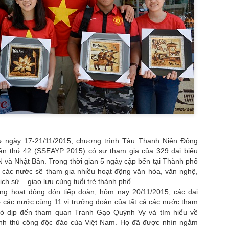
trương, Quyn Si lựa chọn ng
trung tính, sơ mi trắng cù
cổ điển. Sự kết hợp ấy tạ
mềm mại, phản chiếu hình 
giữa quyền lực và nét nữ tí
Điểm đặc biệt của bộ ảnh n
sắc sảo nhưng không lạnh 
nhưng đầy chủ đích giúp Qu
khuôn hình.
từ ngày 17-21/11/2015, chương trình Tàu Thanh Niên Đông
ần thứ 42 (SSEAYP 2015) có sự tham gia của 329 đại biểu
và Nhật Bản. Trong thời gian 5 ngày cập bến tại Thành phố
u các nước sẽ tham gia nhiều hoạt động văn hóa, văn nghệ,
ịch sử... giao lưu cùng tuổi trẻ thành phố.
ng hoạt động đón tiếp đoàn, hôm nay 20/11/2015, các đại
ừ các nước cùng 11 vị trưởng đoàn của tất cả các nước tham
có dịp đến tham quan Tranh Gạo Quỳnh Vy và tìm hiểu về
hình thủ công độc đáo của Việt Nam. Họ đã được nhìn ngắm