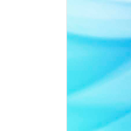
Nàng thơ của thời gian:
JUL
8
Quyn Si tái xuất đầy
cuốn hút trong bộ ảnh
mới
Sau một thời gian vắng bóng trước
truyền thông, Quyn Si bất ngờ trở
lại với bộ ảnh mới mang tinh thần
thanh lịch và đầy chất thơ.
Không lựa chọn hình ảnh sắc sảo
thường thấy của một nữ hoàng
sắc đẹp, người đẹp gây ấn tượng
khi xuất hiện với lối trang điểm
trong trẻo, nhẹ nhàng cùng thần
thái ngọt ngào như một nàng thơ
bước ra từ những trang tạp chí
thời trang cao cấp.
Trong bộ ảnh lần này, Quyn Si
khoe vẻ đẹp chín muồi của một
người phụ nữ thành công.