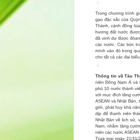
Tr
Q
Trong chương trình gi
t
gạo đặc sắc của Quỳn
Thành, cánh đồng lúa,
K
p
hương đất nước được 
n
đã vinh dự được đòan 
các nước. Các bức t
S
mình vào đó trong qu
m
cho tất cả các đại biểu
J
bả
Thông tin về Tàu T
kh
niên Đông Nam Á và N
n
phủ 10 nước thành vi
sự
với mục đích tăng cườ
c
ASEAN và Nhật Bản, t
b
giới, phát huy khả nă
dịp để thanh niên th
Nhật Bản về lịch sử, 
Nam, nhằm tăng cường 
Cô Nguyễn Thị Thanh Huệ –
MAY
niên các nước ASEAN 
9
dự ra mắt sách “Ngẫm – Cườ
Trưa mai ngày 21/11/2