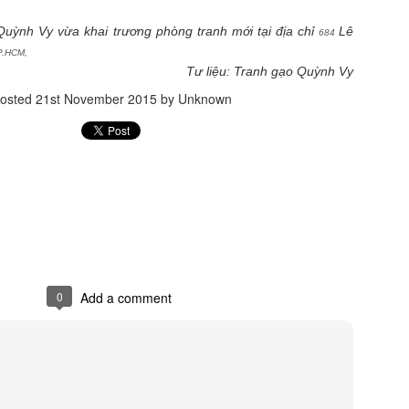
ool", mà là cool một cách… không cần cố.
Quỳnh Vy vừa khai trương phòng tranh mới tại địa chỉ
Lê
684
Đẳng Cấp Không Cần Lên Tiếng: Miss Quyn Si Và
PR
P.HCM,
27
Nghệ Thuật Tinh Giản
Tư liệu: Tranh gạo Quỳnh Vy
iữa nhịp chảy không ngừng của Bangkok nơi thời trang đường phố
osted
21st November 2015
by Unknown
uôn cạnh tranh từng khoảnh khắc, Miss Quyn Si không cần cố gắng để
i bật. Cô đơn giản xuất hiện, và mọi thứ xung quanh dường như tự
ộng hạ tông.
 blazer dáng dài được xử lý với độ chính xác gần như tuyệt đối:
hom vai sắc, đường cắt gọn, độ rũ vừa đủ để ôm lấy cơ thể mà không
 gò bó.
Ao Zang và Miss Quyn Si ''gây bão'' với bộ ảnh mới
PR
22
Không cần drama, không cần chiêu trò truyền thông rầm rộ, chỉ
một bộ ảnh mới cũng đủ khiến cộng đồng mạng “đứng ngồi không
0
Add a comment
ên” khi siêu mẫu Trung Quốc Ao Zang bất ngờ kết hợp cùng Miss
uyn Si trong một concept thời trang mang màu sắc high-fashion cực
ạnh.
gay từ những khung hình đầu tiên, Ao Zang đã chứng minh vì sao anh
ược xem là gương mặt mang “khí chất runway quốc tế”.