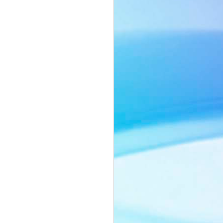
ôn ngữ thời trang tối giản với sắc beige
ng chiếc cà vạt mang hơi thở menswear
o nên một tổng thể vừa mạnh mẽ, vừa
ảnh của người phụ nữ biết cân bằng
nh vốn có.
ằm ở thần thái đầy chiều sâu. Ánh mắt
lùng, những chuyển động nhẹ nhàng
yn Si trở thành tâm điểm trong từng