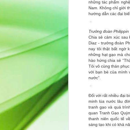
Quyn Si ghi dấu ấn
những tác phẩm nghệ 
JUL
Nam. Không chỉ giới t
13
trên ấn phẩm quốc tế
hướng dẫn các đại biể
Beauty Queen
Sau một thời gian vắng bóng,
Miss International Beauty Queen
Trưởng đoàn Philippin
2023 Quyn Si chính thức trở lại
Chia sẻ cảm xúc sau k
khi xuất hiện trên ấn phẩm quốc
Diaz - trưởng đoàn Ph
tế Beauty Queen với bộ ảnh mang
nay tôi thật bất ngờ
tinh thần thanh lịch và đầy chất
J
những hạt gạo mà chún
thơ.
hào hứng chia sẻ “Thậ
Tôi vô cùng thán phục 
Không lựa chọn hình ảnh sắc sảo
củ
với bạn bè của mình v
hay hào nhoáng thường thấy,
v
nước”.
Quyn Si chinh phục người xem
tr
bằng vẻ đẹp nhẹ nhàng, tự nhiên
cùng thần thái điềm tĩnh của một
người phụ nữ trưởng thành. Mỗi
Đối với rất nhiều đại 
khung hình đều tôn vinh sự tinh
minh lúa nước lâu đờ
tế, bản lĩnh và sức hút đến từ nội
tranh gạo và quá trìn
tâm hơn là những giá trị hào
quan Tranh Gạo Quỳnh 
nhoáng bên ngoài.
J
thanh niên quốc tế v
sáng tạo khi có khả n