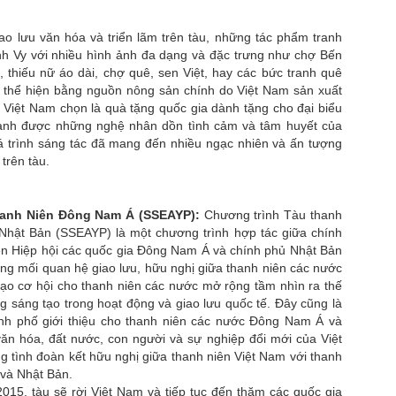
ong bộ ảnh thời trang mới nhất thực hiện tại Việt Nam, siêu mẫu Trung
uốc Ao Zang xuất hiện đầy cuốn hút trong những thiết kế mang tinh
ao lưu văn hóa và triển lãm trên tàu, những tác phẩm tranh
hần sang trọng và đương đại.
h Vy với nhiều hình ảnh đa dạng và đặc trưng như chợ Bến
 thiếu nữ áo dài, chợ quê, sen Việt, hay các bức tranh quê
hông cần những chi tiết cầu kỳ hay phô trương, nam người mẫu chinh
hục người xem bằng thần thái điềm tĩnh, phong cách lịch lãm và khả
thể hiện bằng nguồn nông sản chính do Việt Nam sản xuất
ăng làm chủ từng khung hình.
Việt Nam chọn là quà tặng quốc gia dành tặng cho đại biểu
ranh được những nghệ nhân dồn tình cảm và tâm huyết của
ở hữu gương mặt góc cạnh cùng vóc dáng chuẩn mực của một người
á trình sáng tác đã mang đến nhiều ngạc nhiên và ấn tượng
ẫu quốc tế, Ao Zang mang đến hình ảnh của một quý ông hiện đại
 trên tàu.
Siêu mẫu Ao Zang vẻ đẹp đẳng cấp của sự tinh giản
UN
n lĩnh, tinh tế và đầy sức hút.
11
Không cần những tuyên ngôn phô trương, Ao Zang vẫn tạo nên
sức hút tuyệt đối trong lần xuất hiện tại Emma Beauty. Giữa
hanh Niên Đông Nam Á (SSEAYP):
Chương trình Tàu thanh
ông gian kiến trúc hiện đại và tinh thần thẩm mỹ dẫn đầu xu hướng,
hật Bản (SSEAYP) là một chương trình hợp tác giữa chính
am siêu mẫu khẳng định đẳng cấp bằng chính khí chất của mình với
ên Hiệp hội các quốc gia Đông Nam Á và chính phủ Nhật Bản
 tự tin, tinh tế và đầy cuốn hút. Một hình ảnh phản chiếu hoàn hảo
ng mối quan hệ giao lưu, hữu nghị giữa thanh niên các nước
ủa thế hệ biểu tượng phong cách mới, nơi vẻ đẹp được định nghĩa
ạo cơ hội cho thanh niên các nước mở rộng tầm nhìn ra thế
ằng sự chỉn chu và bản lĩnh cá nhân.
ng sáng tạo trong hoạt động và giao lưu quốc tế. Đây cũng là
ành phố giới thiệu cho thanh niên các nước Đông Nam Á và
văn hóa, đất nước, con người và sự nghiệp đổi mới của Việt
tình đoàn kết hữu nghị giữa thanh niên Việt Nam với thanh
 Hiệu trưởng trường PTTH đặc biệt Nguyễn Đình Chiều
và Nhật Bản.
i” của Trần Minh Cường
015, tàu sẽ rời Việt Nam và tiếp tục đến thăm các quốc gia