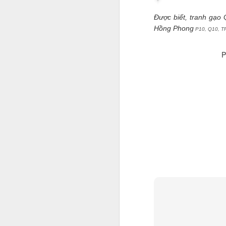
c
Được biết, tranh gạo 
A
Hồng Phong
P10, Q10, T
G
P
l
nổ
đ
Bộ
p
hề
A
y
Q
m
N
đ