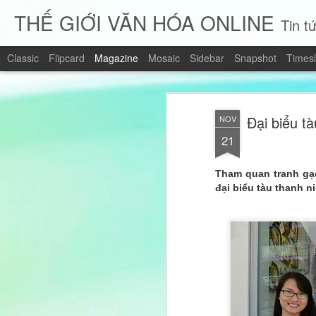
THẾ GIỚI VĂN HÓA ONLINE
Tin tứ
Classic
Flipcard
Magazine
Mosaic
Sidebar
Snapshot
Timesl
Đại biểu t
NOV
21
Tham quan tranh gạ
đại biểu tàu thanh 