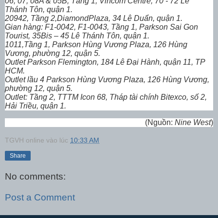
06, 07, 08A & 05B, Tầng 1, Vincom Centre, 70 - 72 Lê
Thánh Tôn, quận 1.
20942, Tầng 2,DiamondPlaza, 34 Lê Duẩn, quận 1.
Gian hàng: F1-0042, F1-0043, Tầng 1, Parkson Sai Gon
Tourist, 35Bis – 45 Lê Thánh Tôn, quận 1.
1011,Tầng 1, Parkson Hùng Vương Plaza, 126 Hùng
Vương, phường 12, quận 5.
Outlet Parkson Flemington, 184 Lê Đại Hành, quận 11, TP
HCM.
Outlet lầu 4 Parkson Hùng Vương Plaza, 126 Hùng Vương,
phường 12, quận 5.
Outlet: Tầng 2, TTTM Icon 68, Tháp tài chính Bitexco, số 2,
Hải Triều, quận 1.
(Nguồn:
Nine West
)
TGVH online
vào lúc
10:33 AM
Share
No comments:
Post a Comment