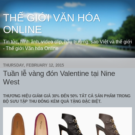
THẾ GIỚI VĂN HÓA
ONLINE
Tin tức, hình ảnh, video clip, hậu trường, sao Việt và thế giới
- Thế giới Văn hóa Online
THURSDAY, FEBRUARY 12, 2015
Tuần lễ vàng đón Valentine tại Nine
West
THƯƠNG HIỆU GIẢM GIÁ 30% ĐẾN 50% TẤT CẢ SẢN PHẨM TRONG
BỘ SƯU TẬP THU ĐÔNG KÈM QUÀ TẶNG ĐẶC BIỆT.