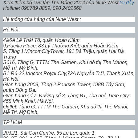
Xem thêm bộ sưu tập Thu Đông 2014 của Nine West
tạị đây
.
Hotline: 098789 8889; 090 2402668
Hệ thống cửa hàng của Nine West :
Hà Nội:
4&6A Lê Thái Tổ, quận Hoàn Kiếm.
9,Pacific Place, 83 Lý Thường Kiệt, quận Hoàn Kiếm
5, Tầng 1,VincomCityTower, 191 Bà Triệu, quận Hai Bà
Trưng
S016, Tầng G, TTTM The Garden, Khu đô thị The Manor,
Mễ Trì, Mỹ Đình.
B1-R6-32 Vincom Royal City,72A Nguyễn Trãi, Thanh Xuân,
Hà Nội.
Gian hàng 2008, Tầng 2 Parkson Tower, 198B Tây Sơn,
quận Đống Đa.
Gian hàng số 7, Đường số 3, Tầng B1, Tòa nhà Time City,
458 Minh Khai, Hà Nội.
Outlet: Tầng G, TTTM The Garden, Khu đô thị The Manor,
Mễ Trì, Mỹ Đình.
TP HCM
20&21, Sài Gòn Centre, 65 Lê Lợi, quận 1.