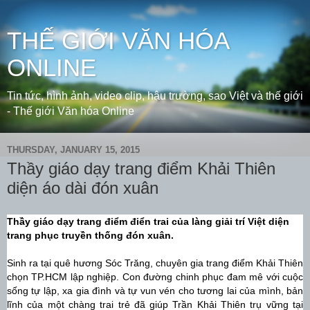
THẾ GIỚI VĂN HÓA
ONLINE
Tin tức, hình ảnh, video clip, hậu trường, sao Việt và thế giới
- Thế giới Văn hóa Online
THURSDAY, JANUARY 15, 2015
Thầy giáo dạy trang điểm Khải Thiên
diện áo dài đón xuân
Thầy giáo dạy trang điểm điển trai của làng giải trí Việt diện
trang phục truyền thống đón xuân.
Sinh ra tại quê hương Sóc Trăng, chuyên gia trang điểm Khải Thiên
chọn TP.HCM lập nghiệp. Con đường chinh phục đam mê với cuộc
sống tự lập, xa gia đình và tự vun vén cho tương lai của mình, bản
lĩnh của một chàng trai trẻ đã giúp Trần Khải Thiên trụ vững tại