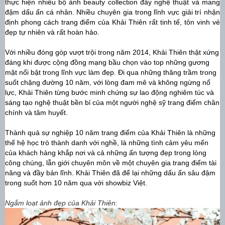
thực hiện nhiều bộ ảnh beauty collection đầy nghệ thuật và mang
đậm dấu ấn cá nhân. Nhiều chuyên gia trong lĩnh vực giải trí nhận
định phong cách trang điểm của Khải Thiên rất tinh tế, tôn vinh vẻ
đẹp tự nhiên và rất hoàn hảo.
Với nhiều đóng góp vượt trội trong năm 2014, Khải Thiên thật xứng
đáng khi được cộng đồng mạng bầu chọn vào top những gương
mặt nổi bật trong lĩnh vực làm đẹp.
Đi qua những thăng trầm trong
suốt chặng đường 10 năm, với lòng đam mê và không ngừng nổ
lực, Khải Thiên từng bước minh chứng sự lao động nghiêm túc và
sáng tạo nghệ thuật bền bỉ của một người nghệ sỹ trang điểm chân
chính và tâm huyết.
Thành quả sự nghiệp 10 năm trang điểm của Khải Thiên là những
thế hệ học trò thành danh với nghề, là những tình cảm yêu mến
của khách hàng khắp nơi và cả những ấn tượng đẹp trong lòng
công chúng, lẫn giới chuyên môn về một chuyên gia trang điểm tài
năng và đầy bản lĩnh.
Khải Thiên đã để lại những dấu ấn sâu đậm
trong suốt hơn 10 năm qua với showbiz Việt.
Ngắm loạt ảnh đẹp của Khải Thiên: