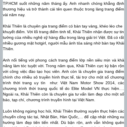
TP.HCM suốt những năm tháng ấy. Anh nhanh chóng khẳng định
thương hiệu và trở thành cái tên quen thuộc trong làng trang điểm
vài năm nay.
Khải Thiên là chuyên gia trang điểm có bàn tay vàng, khéo léo che
khuyết điểm. Với lối trang điểm tinh tế, Khải Thiên nhận được sự tin
tưởng của nhiều nghệ sỹ hàng đầu trong làng giải trí Việt. Đã có rất
nhiều gương mặt hotgirl, người mẫu ảnh tỏa sáng nhờ bàn tay Khải
Thiên.
Anh nổi tiếng với phong cách trang điểm lớp nền siêu mịn và khả
năng làm tóc tuyệt vời. Trong năm qua, Khải Thiên cực kỳ bận rộn
với công việc đào tạo học viên. Anh còn là chuyên gia trang điểm
chính cho nhiều sô truyền hình thực tế, tài trợ cho một số chương
trình thời trang uy tín như:
Việt Nam Motor Show
2014
, các
chương trình thời trang quốc tế do Elite Model VN thực hiện….
Ngoài ra, Khải Thiên còn là chuyên gia tư vấn làm đẹp cho một số
báo, tạp chí, chương trình truyền hình tại Việt Nam.
Luôn không ngừng học hỏi, Khải Thiên thường xuyên thực hiện các
chuyến công tác tại, Nhật Bản, Hàn Quốc,… để cập nhật những xu
hướng làm đẹp tiên tiến nhất. Dù bận rộn, anh vẫn không quên