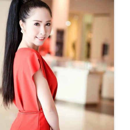
trương, Quyn Si lựa chọn ng
trung tính, sơ mi trắng cù
cổ điển. Sự kết hợp ấy tạ
mềm mại, phản chiếu hình 
giữa quyền lực và nét nữ tí
Điểm đặc biệt của bộ ảnh n
sắc sảo nhưng không lạnh 
nhưng đầy chủ đích giúp Qu
khuôn hình.