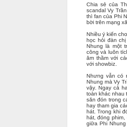
Chia sẻ của Th
scandal Vy Trần
thì fan của Phi 
A
bời trên mạng xã
Nhiều ý kiến ch
Tr
học hỏi đàn chị
n
Nhung là một t
r
công và luôn tí
nh
âm thầm với cá
với showbiz.
S
f
bư
Nhưng vẫn có m
M
Nhung mà Vy Trầ
vậy. Ngay cả ha
toàn khác nhau 
tr
săn đón trong cá
câ
hay tham gia các
hát. Trong khi đ
K
hát, đóng phim
ô
giữa Phi Nhung 
sa