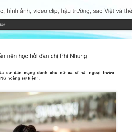
c, hình ảnh, video clip, hậu trường, sao Việt và thế giới 
ide
ần nên học hỏi đàn chị Phi Nhung
của cư dân mạng dành cho nữ ca sĩ hải ngoại trước
Miss Quyn 
Nữ hoàng sự kiện”.
JUL
19
trở thành 
Trong bộ ảnh thời trang mới
2023 Quyn Si mang đến một
nữ hiện đại độc lập, bản lĩ
của chính mình.
Không cần những bộ trang p