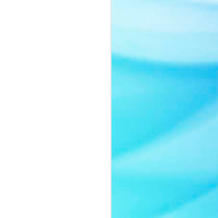
Nàng thơ của thời gian:
JUL
8
Quyn Si tái xuất đầy
cuốn hút trong bộ ảnh
mới
Sau một thời gian vắng bóng trước
truyền thông, Quyn Si bất ngờ trở
lại với bộ ảnh mới mang tinh thần
thanh lịch và đầy chất thơ.
Không lựa chọn hình ảnh sắc sảo
thường thấy của một nữ hoàng
sắc đẹp, người đẹp gây ấn tượng
khi xuất hiện với lối trang điểm
trong trẻo, nhẹ nhàng cùng thần
thái ngọt ngào như một nàng thơ
bước ra từ những trang tạp chí
thời trang cao cấp.
Trong bộ ảnh lần này, Quyn Si
khoe vẻ đẹp chín muồi của một
người phụ nữ thành công.