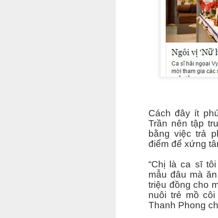
c
A
G
l
nổ
đ
Bộ
p
Cách đây ít ph
hề
Trần nên tập tr
bằng việc trả p
A
điểm để xứng tâ
“Chị là ca sĩ t
y
mẫu đâu mà ăn d
Q
triệu đồng cho m
m
nuôi trẻ mồ cô
N
Thanh Phong chi
đ