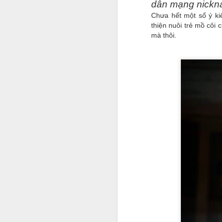
dân mạng nickn
Chưa hết một số ý ki
thiện nuôi trẻ mồ côi 
M
mà thôi.
S
T
lạ
t
C
S
t
F
G
v
t
tr
nh