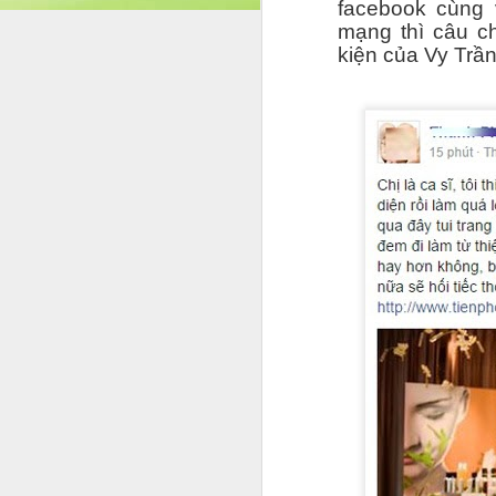
facebook cùng 
tại Cô Nguyễn Thị Thanh Huệ – Hiệu tr
mạng thì câu c
Cười” của Trần Minh Cư
kiện của Vy Trần 
Buổi ra mắt tập sách Ngẫm – Cười của tá
sự tham dự của đông đảo văn nghệ sĩ, n
Truyện trào phúng “ngẫm cườ
MAY
4
Trong đời sống văn học đương đại,
những áp lực vô hình, truyện trào p
đi để suy ngẫm. Quyển truyện trào phúng
không ồn ào, không phô trương, nhưng đ
M
Nế
t
đ
S
x
nh