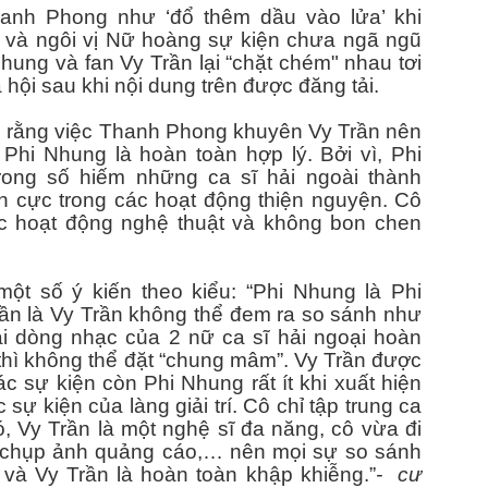
anh Phong như ‘đổ thêm dầu vào lửa’ khi
 và ngôi vị Nữ hoàng sự kiện chưa ngã ngũ
Nhung và fan Vy Trần lại “chặt chém" nhau tơi
SIÊU MẪU AO ZANG - KHI “VẺ ĐẸP LẠNH” TRỞ
PR
 hội sau khi nội dung trên được đăng tải.
21
THÀNH NGÔN NGỮ QUYỀN LỰC MỚI CỦA THỜI
TRANG CHÂU Á
o rằng việc Thanh Phong khuyên Vy Trần nên
ong thế giới thời trang đang dần bão hòa bởi những gương mặt na ná
 Phi Nhung là hoàn toàn hợp lý. Bởi vì, Phi
hau, sự xuất hiện của Ao Zang mang đến một cảm giác khác biệt rõ
rong số hiếm những ca sĩ hải ngoài thành
ệt không ồn ào, không phô trương, nhưng đủ sắc lạnh để khiến mọi ánh
ch cực trong các hoạt động thiện nguyện. Cô
ìn phải dừng lại lâu hơn một nhịp.
c hoạt động nghệ thuật và không bon chen
ở hữu chiều cao lý tưởng cùng tỷ lệ hình thể chuẩn mực của một high-
ashion model, Ao Zang không chỉ “mặc” trang phục, mà anh biến mỗi
ớc đi thành một tuyên ngôn thị giác.
ột số ý kiến theo kiểu: “Phi Nhung là Phi
Nét kiêu sa của Hoa hậu Sắc đẹp người Việt Hà Linh
AR
n là Vy Trần không thể đem ra so sánh như
6
i dòng nhạc của 2 nữ ca sĩ hải ngoại hoàn
Trong bộ ảnh thời trang vừa được giới thiệu, Hoa hậu Sắc đẹp
thì không thể đặt “chung mâm”. Vy Trần được
Người Việt Hà Linh khiến người xem khó rời mắt khi xuất hiện
ong thiết kế dạ hội lộng lẫy, tôn trọn vẻ đẹp thanh lịch cùng vóc dáng
c sự kiện còn Phi Nhung rất ít khi xuất hiện
n đối, gợi cảm nhưng vẫn đầy tinh tế.
 sự kiện của làng giải trí. Cô chỉ tập trung ca
ó, Vy Trần là một nghệ sĩ đa năng, cô vừa đi
hoác lên mình chiếc váy dạ hội được thiết kế công phu với phom dáng
, chụp ảnh quảng cáo,… nên mọi sự so sánh
m sát, Hà Linh khéo léo khoe đường cong mềm mại cùng thần thái
và Vy Trần là hoàn toàn khập khiễng.”
- cư
ng trọng.