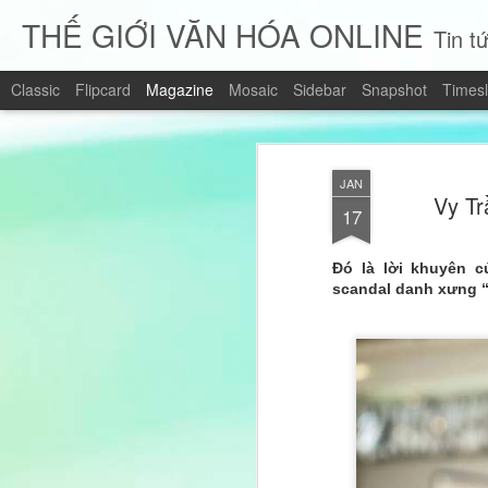
THẾ GIỚI VĂN HÓA ONLINE
Tin tứ
Classic
Flipcard
Magazine
Mosaic
Sidebar
Snapshot
Timesl
JAN
Vy Tr
17
Đó là lời khuyên 
scandal danh xưng “