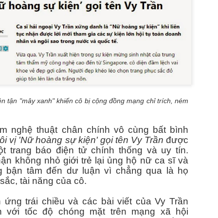
ong bộ ảnh thời trang mới nhất thực hiện tại Việt Nam, siêu mẫu Trung
uốc Ao Zang xuất hiện đầy cuốn hút trong những thiết kế mang tinh
hần sang trọng và đương đại.
hông cần những chi tiết cầu kỳ hay phô trương, nam người mẫu chinh
hục người xem bằng thần thái điềm tĩnh, phong cách lịch lãm và khả
ăng làm chủ từng khung hình.
ở hữu gương mặt góc cạnh cùng vóc dáng chuẩn mực của một người
ẫu quốc tế, Ao Zang mang đến hình ảnh của một quý ông hiện đại
Siêu mẫu Ao Zang vẻ đẹp đẳng cấp của sự tinh giản
UN
n lĩnh, tinh tế và đầy sức hút.
11
ên tận "mây xanh" khiến cô bị cộng đồng mạng chỉ trích, ném
Không cần những tuyên ngôn phô trương, Ao Zang vẫn tạo nên
sức hút tuyệt đối trong lần xuất hiện tại Emma Beauty. Giữa
ông gian kiến trúc hiện đại và tinh thần thẩm mỹ dẫn đầu xu hướng,
m nghệ thuật chân chính vô cùng bất bình
am siêu mẫu khẳng định đẳng cấp bằng chính khí chất của mình với
ôi vị 'Nữ hoàng sự kiện' gọi tên Vy Trần
được
 tự tin, tinh tế và đầy cuốn hút. Một hình ảnh phản chiếu hoàn hảo
ủa thế hệ biểu tượng phong cách mới, nơi vẻ đẹp được định nghĩa
ột trang báo điện tử chính thống và uy tín.
ằng sự chỉn chu và bản lĩnh cá nhân.
ận không nhỏ giới trẻ lại ủng hộ nữ ca sĩ và
 bận tâm đến dư luận vì chẳng qua là họ
sắc, tài năng của cô.
ứng trái chiều và các bài viết của Vy Trần
 Hiệu trưởng trường PTTH đặc biệt Nguyễn Đình Chiều
n với tốc độ chóng mặt trên mạng xã hội
i” của Trần Minh Cường