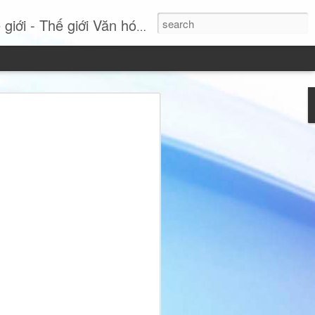
- Thế giới Văn hóa Online
Si: Khi sự thanh lịch
tuyên ngôn phong cách
 nhất, Miss International Beauty Queen
 hình ảnh đầy cuốn hút của người phụ
nh và không ngừng tái định nghĩa vẻ đẹp
hục lộng lẫy hay các chi tiết phô