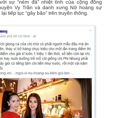
với sự “ném đá” nhiệt tình của cộng đồng
ưởng trường PTTH đặc biệt Nguyễn Đình Chiều dự ra mắt sách “Ngẫm –
huyện Vy Trần và danh xưng Nữ hoàng sự
lại tiếp tục “gây bão” trên truyền thông.
c giả Trần Minh Cường vừa diễn ra trong không khí gần gũi, ấm áp với
hà giáo, bạn đọc và những người yêu văn học.
i” – tiếng cười suy tư của tác giả Trần Minh Cường
 khi nhịp sống ngày càng gấp gáp và con người dễ mỏi mệt trước
húng vẫn giữ một vị trí đặc biệt: khiến người ta bật cười, rồi chợt lặng
 “ngẫm cười” của tác giả Trần Minh Cường ra đời trong tinh thần ấy –
ủ sâu để chạm vào những góc khuất rất quen của đời sống.
Siêu mẫu Ao Zang diện suit lịch lãm tại Thái Lan:
AY
4
Không cần “diễn sâu” vẫn đủ khiến dân tình dừng lướt
u có một công thức để gây chú ý trong thời đại ai cũng muốn nổi bật,
hì siêu mẫu Ao Zang vừa chứng minh: đôi khi, chỉ cần đứng yên cũng
ủ "chiếm sóng".
et đồ đỏ với phom blazer chuẩn chỉnh, điểm xuyết brooch ánh kim nhỏ
íu nhưng đủ tinh, kết hợp cùng áo đen bên trong - combo nghe quen
ưng lên người Ao Zang lại có vibe rất khác. Không phải kiểu "cố gắng