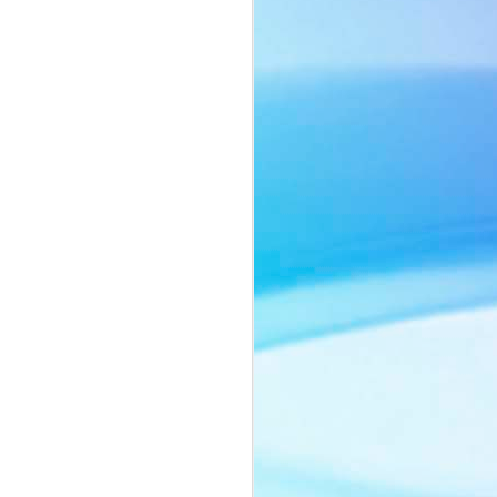
ôn ngữ thời trang tối giản với sắc beige
ng chiếc cà vạt mang hơi thở menswear
o nên một tổng thể vừa mạnh mẽ, vừa
ảnh của người phụ nữ biết cân bằng
nh vốn có.
ằm ở thần thái đầy chiều sâu. Ánh mắt
lùng, những chuyển động nhẹ nhàng
yn Si trở thành tâm điểm trong từng