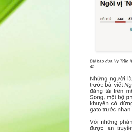
Tr
Q
t
K
p
n
S
m
J
bả
Bài báo đưa Vy Trần l
đá.
kh
Những người là
n
trước bài viết
Ng
sự
c
đăng tải trên m
b
Song, một bộ ph
khuyên cô đừng
gato trước nhan 
Với những phản 
Cô Nguyễn Thị Thanh Huệ –
MAY
được lan truyề
9
dự ra mắt sách “Ngẫm – Cườ