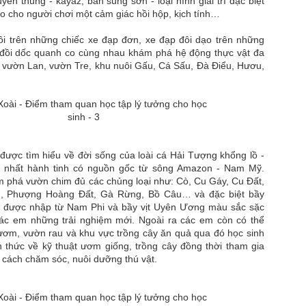
yền thúng - kayaz, bắn súng sơn - loại hình giải trí đặc biệt
CHASE MALAMPHY:
Han Mia Luong: Thăng
JUL
JUL
ạo cho người chơi một cảm giác hồi hộp, kịch tính…
13
13
GƯƠNG MẶT MỚI
Hoa Cùng Nghệ Thuật
ĐANG THU HÚT SỰ
Trang Điểm Của Khải
ồi trên những chiếc xe đạp đơn, xe đạp đôi dạo trên những
CHÚ Ý CỦA GIỚI
Thiên
đồi dốc quanh co cùng nhau khám phá hệ động thực vật đa
 vườn Lan, vườn Tre, khu nuôi Gấu, Cá Sấu, Đà Điểu, Hươu,
THỜI TRANG
Không cần đến những gam màu
cầu kỳ hay kỹ thuật phô diễn quá
Giữa dòng chảy không ngừng của
mức, vẻ đẹp đương đại được tôn
ngành công nghiệp thời trang toàn
vinh bằng sự tinh tế trong từng
cầu, những gương mặt sở hữu dấu
Siêu mẫu Ao Zang
UL
đường nét. Trong bộ ảnh mới nhất,
ấn riêng luôn có khả năng tạo nên
3
Han Mia Luong xuất hiện đầy
sức hút đặc biệt. Chase
Trong thế giới thời trang nam đương đại, sự sang trọng không còn
cuốn hút với diện mạo sang trọng,
Malamphy là một trong số đó.
được định nghĩa bằng những chi tiết phô trương. Đó là nghệ thuật
được tìm hiểu về đời sống của loài cá Hải Tượng khổng lồ -
rạng rỡ và giàu sức sống dưới sự
a sự tiết chế, nơi mỗi lựa chọn đều phản ánh cá tính, gu thẩm mỹ và
ớn nhất hành tinh có nguồn gốc từ sông Amazon - Nam Mỹ.
thực hiện của chuyên gia trang
Sở hữu ngoại hình nam tính,
ị thế của người mặc. Chính tinh thần ấy được siêu mẫu Ao Zang
 phá vườn chim đủ các chủng loại như: Cò, Cu Gáy, Cu Đất,
điểm Khải Thiên - nghệ sĩ make-
đường nét góc cạnh cùng thần
uyền tải đầy thuyết phục trong bộ ảnh mới.
, Phượng Hoàng Đất, Gà Rừng, Bồ Câu… và đặc biệt bầy
up đang hoạt động tại Mỹ và được
thái tự nhiên trước ống kính,
rị được nhập từ Nam Phi và bầy vịt Uyên Ương màu sắc sặc
biết đến với khả năng nắm bắt xu
Chase Malamphy mang đến hình
ác em những trải nghiệm mới. Ngoài ra các em còn có thể
hướng làm đẹp quốc tế một cách
ảnh của thế hệ người mẫu hiện đại
ơm, vườn rau và khu vực trồng cây ăn quả qua đó học sinh
nhạy bén.
tự tin, cuốn hút nhưng không cần
 thức về kỹ thuật ươm giống, trồng cây đồng thời tham gia
phô trương.
ề cách chăm sóc, nuôi dưỡng thú vật.
Siêu mẫu Ao Zang: Gương mặt thời trang mang tinh
UN
19
thần quý ông thế hệ mới