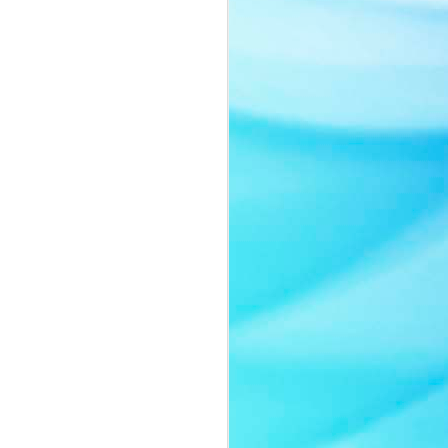
Nàng thơ của thời gian:
JUL
8
Quyn Si tái xuất đầy
cuốn hút trong bộ ảnh
mới
Sau một thời gian vắng bóng trước
truyền thông, Quyn Si bất ngờ trở
lại với bộ ảnh mới mang tinh thần
thanh lịch và đầy chất thơ.
Không lựa chọn hình ảnh sắc sảo
thường thấy của một nữ hoàng
sắc đẹp, người đẹp gây ấn tượng
khi xuất hiện với lối trang điểm
trong trẻo, nhẹ nhàng cùng thần
thái ngọt ngào như một nàng thơ
bước ra từ những trang tạp chí
thời trang cao cấp.
Trong bộ ảnh lần này, Quyn Si
khoe vẻ đẹp chín muồi của một
người phụ nữ thành công.