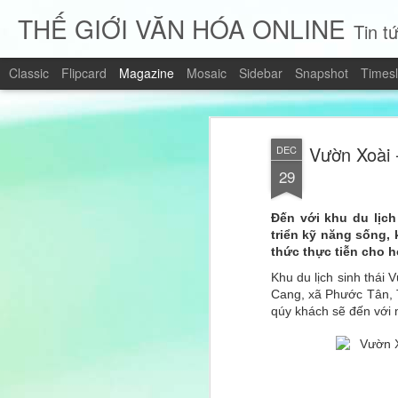
THẾ GIỚI VĂN HÓA ONLINE
Tin tứ
Classic
Flipcard
Magazine
Mosaic
Sidebar
Snapshot
Timesl
Vườn Xoài 
DEC
29
Đến với khu du lịch
triển kỹ năng sống,
thức thực tiễn cho h
Khu du lịch sinh thái
Cang, xã Phước Tân, 
qúy khách sẽ đến với 