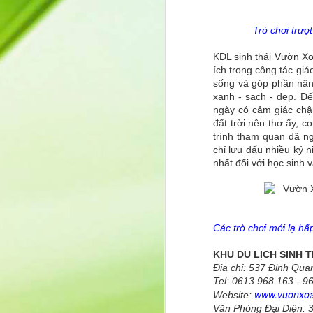
Tr
Q
Trò chơi trượt
t
KDL sinh thái Vườn Xoà
K
ích trong công tác giá
p
sống và góp phần nâng
n
xanh - sạch - đẹp. Đ
ngày có cảm giác chậm
S
đất trời nên thơ ấy, 
m
J
trình tham quan dã ng
bả
chỉ lưu dấu nhiều kỷ n
nhất đối với học sinh
kh
n
sự
c
b
Các trò chơi mới lạ hấ
KHU DU LỊCH SINH 
Địa chỉ: 537 Đinh Qu
Tel: 0613 968 163 - 9
Cô Nguyễn Thị Thanh Huệ –
MAY
www.vuonxoa
Website:
9
dự ra mắt sách “Ngẫm – Cườ
Văn Phòng Đại Diện: 3