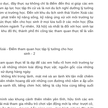
trương, Quyn Si lựa chọn ng
áo dục, đây thực sự không chỉ là điểm đến thú vị giúp các em
trung tính, sơ mi trắng cù
iảm áp lực học tập thi cử và là nơi du lịch nghỉ dưỡng lý tưởng
cổ điển. Sự kết hợp ấy tạ
 vị trường học. Đến với khu du lịch sinh thái Vườn Xoài các
mềm mại, phản chiếu hình 
 phát triển kỹ năng sống, kỹ năng ứng xử với môi trường tự
giữa quyền lực và nét nữ tí
hức thực tiễn cho học sinh ở mọi lứa tuổi ở các môn học (Địa
nhóm ngành Tự nhiên, Xã hội) và nhất là đối với học sinh tại
Điểm đặc biệt của bộ ảnh n
 khu đô thị, thành phố thì công tác tham quan thực tế là vấn
sắc sảo nhưng không lạnh 
nhưng đầy chủ đích giúp Qu
khuôn hình.
ham quan thực tế là dịp để các em hiểu rõ hơn môi trường tự
ơn về những nhóm loài động thực vật, nguồn gốc của những
 sử dụng hàng ngày.
không khí trong lành, mát mẻ và an lành khi tận mắt chiêm
iên nhiên hoang dã với những con đường nhỏ nằm e ấp uốn
xanh tốt, tiếng chim hót, tiếng lá cây hòa cùng tiếng suối
mình vào khung cảnh thiên nhiên yên tĩnh, hữu tình các em
i mái tham gia nhiều trò chơi vận động mới lạ như: trượt cỏ,