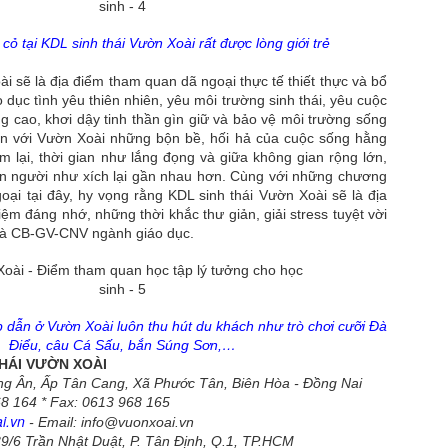
ong bộ ảnh thời trang mới nhất thực hiện tại Việt Nam, siêu mẫu Trung
uốc Ao Zang xuất hiện đầy cuốn hút trong những thiết kế mang tinh
 cỏ tại KDL sinh thái Vườn Xoài rất được lòng giới trẻ
hần sang trọng và đương đại.
i sẽ là địa điểm tham quan dã ngoại thực tế thiết thực và bổ
hông cần những chi tiết cầu kỳ hay phô trương, nam người mẫu chinh
o dục tình yêu thiên nhiên, yêu môi trường sinh thái, yêu cuộc
hục người xem bằng thần thái điềm tĩnh, phong cách lịch lãm và khả
 cao, khơi dậy tinh thần gìn giữ và bảo vệ môi trường sống
ăng làm chủ từng khung hình.
ến với Vườn Xoài những bộn bề, hối hả của cuộc sống hằng
 lại, thời gian như lắng đọng và giữa không gian rộng lớn,
ở hữu gương mặt góc cạnh cùng vóc dáng chuẩn mực của một người
con người như xích lại gần nhau hơn. Cùng với những chương
ẫu quốc tế, Ao Zang mang đến hình ảnh của một quý ông hiện đại
Siêu mẫu Ao Zang vẻ đẹp đẳng cấp của sự tinh giản
UN
oại tại đây, hy vọng rằng KDL sinh thái Vườn Xoài sẽ là địa
n lĩnh, tinh tế và đầy sức hút.
11
Không cần những tuyên ngôn phô trương, Ao Zang vẫn tạo nên
iệm đáng nhớ, những thời khắc thư giản, giải stress tuyệt vời
sức hút tuyệt đối trong lần xuất hiện tại Emma Beauty. Giữa
 và CB-GV-CNV ngành giáo dục.
ông gian kiến trúc hiện đại và tinh thần thẩm mỹ dẫn đầu xu hướng,
am siêu mẫu khẳng định đẳng cấp bằng chính khí chất của mình với
 tự tin, tinh tế và đầy cuốn hút. Một hình ảnh phản chiếu hoàn hảo
ủa thế hệ biểu tượng phong cách mới, nơi vẻ đẹp được định nghĩa
ằng sự chỉn chu và bản lĩnh cá nhân.
p dẫn ở Vườn Xoài luôn thu hút du khách như trò chơi cưỡi Đà
Điểu, câu Cá Sấu, bắn Súng Sơn,…
THÁI VƯỜN XOÀI
ang Ân, Ấp Tân Cang, Xã Phước Tân, Biên Hòa - Đồng Nai
68 164 * Fax: 0613 968 165
 Hiệu trưởng trường PTTH đặc biệt Nguyễn Đình Chiều
i.vn
- Email: info@vuonxoai.vn
i” của Trần Minh Cường
9/6 Trần Nhật Duật, P. Tân Định, Q.1, TP.HCM