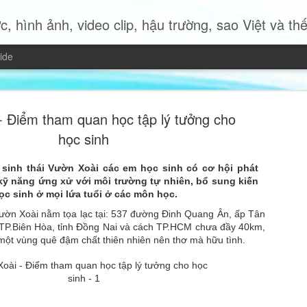
c, hình ảnh, video clip, hậu trường, sao Việt và thế giới 
ide
- Điểm tham quan học tập lý tưởng cho
học sinh
 sinh thái Vườn Xoài các em học sinh có cơ hội phát
Miss Quyn 
 kỹ năng ứng xử với môi trường tự nhiên, bổ sung kiến
JUL
ọc sinh ở mọi lứa tuổi ở các môn học.
19
trở thành 
 Vườn Xoài nằm tọa lạc tại: 537 đường Đinh Quang Ân, ấp Tân
TP.Biên Hòa, tỉnh Đồng Nai và cách TP.HCM chưa đầy 40km,
Trong bộ ảnh thời trang mới
một vùng quê đậm chất thiên nhiên nên thơ mà hữu tình.
2023 Quyn Si mang đến một
nữ hiện đại độc lập, bản lĩ
của chính mình.
Không cần những bộ trang p