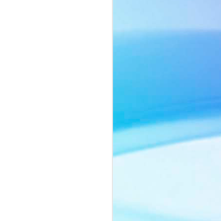
ôn ngữ thời trang tối giản với sắc beige
ng chiếc cà vạt mang hơi thở menswear
o nên một tổng thể vừa mạnh mẽ, vừa
ảnh của người phụ nữ biết cân bằng
nh vốn có.
ằm ở thần thái đầy chiều sâu. Ánh mắt
lùng, những chuyển động nhẹ nhàng
yn Si trở thành tâm điểm trong từng