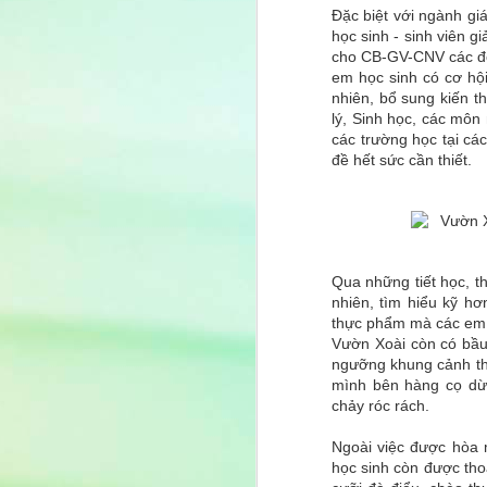
Đặc biệt với ngành gi
học sinh - sinh viên g
cho CB-GV-CNV các đơn
em học sinh có cơ hội
nhiên, bổ sung kiến t
lý, Sinh học, các môn 
các trường học tại các
đề hết sức cần thiết.
Qua những tiết học, t
nhiên, tìm hiểu kỹ h
thực phẩm mà các em
Vườn Xoài còn có bầu 
ngưỡng khung cảnh th
mình bên hàng cọ dừa 
chảy róc rách.
Ngoài việc được hòa 
học sinh còn được thoả