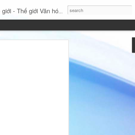
- Thế giới Văn hóa Online
Si: Khi sự thanh lịch
tuyên ngôn phong cách
 nhất, Miss International Beauty Queen
 hình ảnh đầy cuốn hút của người phụ
nh và không ngừng tái định nghĩa vẻ đẹp
hục lộng lẫy hay các chi tiết phô