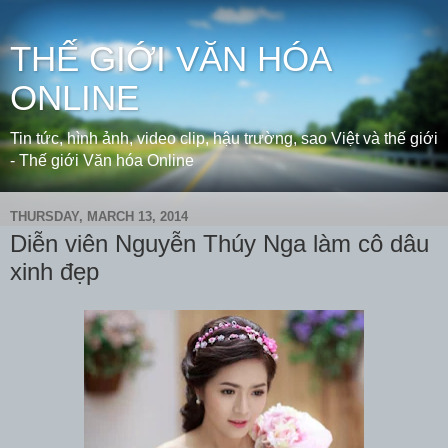
THẾ GIỚI VĂN HÓA
ONLINE
Tin tức, hình ảnh, video clip, hậu trường, sao Việt và thế giới
- Thế giới Văn hóa Online
THURSDAY, MARCH 13, 2014
Diễn viên Nguyễn Thúy Nga làm cô dâu
xinh đẹp